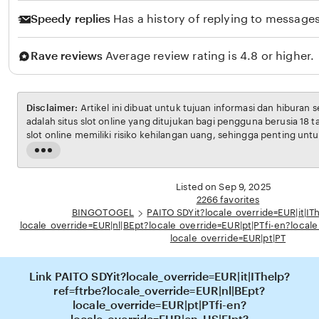
Speedy replies
Has a history of replying to messages
Rave reviews
Average review rating is 4.8 or higher.
Disclaimer:
Artikel ini dibuat untuk tujuan informasi dan hiburan 
adalah situs slot online yang ditujukan bagi pengguna berusia 18 
slot online memiliki risiko kehilangan uang, sehingga penting unt
bertanggung jawab. Penulis tidak menganjurkan pembaca untuk b
Read
penghasilan utama. Semua kemenangan maupun kekalahan sep
the
pada faktor keberuntungan dan manajemen bermain dari masing-m
full
Listed on Sep 9, 2025
description
2266 favorites
BINGOTOGEL
PAITO SDYit?locale_override=EUR|it|IT
locale_override=EUR|nl|BEpt?locale_override=EUR|pt|PTfi-en?local
locale_override=EUR|pt|PT
Link PAITO SDYit?locale_override=EUR|it|IThelp?
ref=ftrbe?locale_override=EUR|nl|BEpt?
locale_override=EUR|pt|PTfi-en?