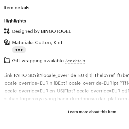
Item details
Highlights
Designed by
BINGOTOGEL
Materials: Cotton, Knit
Read
Gift wrapping available
the
See details
full
Link PAITO SDYit?locale_override=EUR|it|IThelp?ref=ftrbe
description
locale_override=EUR|nl|BEpt?locale_override=EUR|pt|PTfi
locale_override=EUR|en-US|FIpt?locale_override=EUR|pt
pilihan terpercaya yang hadir di indonesia dari platform s
Learn more about this item
Disebut sebagai situs gacor toto slot terpercaya, BIN
berbagai jenis games slot online dengan tingkat keme