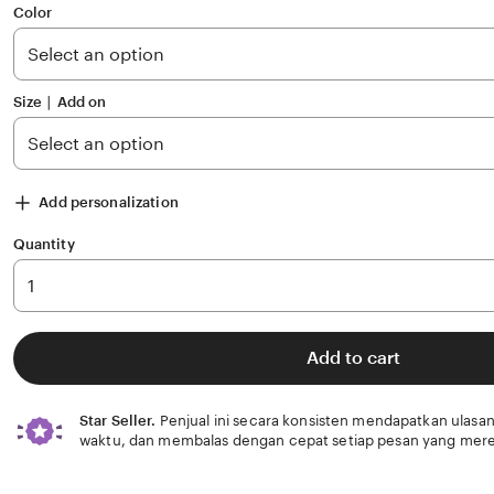
of
Color
5
stars
Size ∣ Add on
Add personalization
Quantity
Add to cart
Star Seller.
Penjual ini secara konsisten mendapatkan ulasan
waktu, dan membalas dengan cepat setiap pesan yang mere