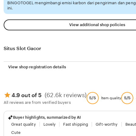
BINGOTOGEL mengimbangi emisi karbon dari pengiriman dan pen
ini.
View additional shop policies
Situs Slot Gacor
View shop registration details
(62.6k reviews)
4.9 out of 5
5/5
5/5
Item quality
All reviews are from verified buyers
Buyer highlights, summarized by AI
Great quality
Lovely
Fast shipping
Gift-worthy
Beaut
Cute