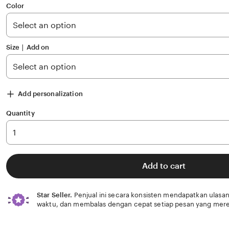
of
Color
5
stars
Size ∣ Add on
Add personalization
Quantity
Add to cart
Star Seller.
Penjual ini secara konsisten mendapatkan ulasan
waktu, dan membalas dengan cepat setiap pesan yang mere