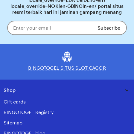
locale_override=EUR|de|DEno-en?
locale_override=NOK|en-GB|NOin-en/ portal situs
resmi terbaik hari ini jaminan gampang menang
Subscribe
Enter
your
email
BINGOTOGEL SITUS SLOT GACOR
Shop
Gift cards
BINGOTOGEL Registry
Sitemap
BINGOTOGEL blog