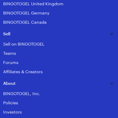
BINGOTOGEL United Kingdom
BINGOTOGEL Germany
BINGOTOGEL Canada
Sell
Sell on BINGOTOGEL
Teams
Forums
Affiliates & Creators
About
BINGOTOGEL, Inc.
Policies
Investors