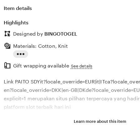
Item details
Highlights
Designed by
BINGOTOGEL
Materials: Cotton, Knit
Read
Gift wrapping available
the
See details
full
Link PAITO SDYit?locale_override=EUR|it|ITca?locale_ov
description
en?locale_override=DKK|en-GB|DKde?locale_override=EU
explicit=1 merupakan situs pilihan terpercaya yang hadir
platform slot terbaik hari ini
Learn more about this item
Disebut sebagai situs gacor toto slot terpercaya, BIN
berbagai jenis games slot online dengan tingkat keme