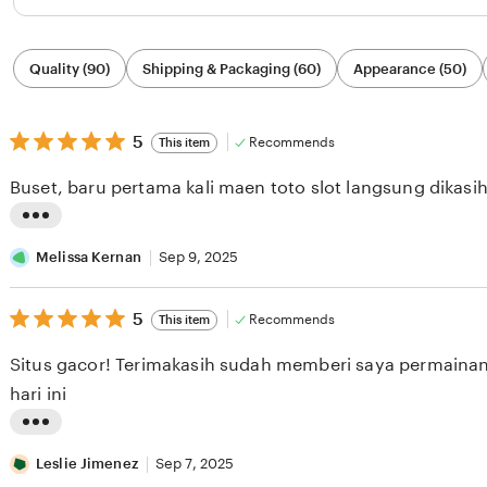
Filter
Quality (90)
Shipping & Packaging (60)
Appearance (50)
by
category
5
5
Recommends
This item
out
of
Buset, baru pertama kali maen toto slot langsung dikasi
5
stars
L
i
Melissa Kernan
Sep 9, 2025
s
5
t
5
Recommends
This item
out
i
of
Situs gacor! Terimakasih sudah memberi saya permainan 
5
n
stars
hari ini
g
r
L
e
i
Leslie Jimenez
Sep 7, 2025