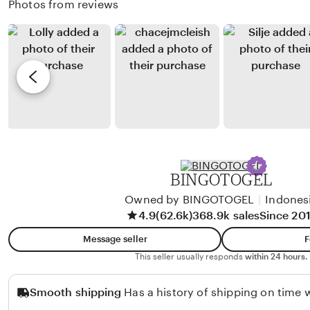
Photos from reviews
a
i
w
g
n
e
b
r
J
y
e
i
K
v
m
a
i
e
t
e
n
i
w
e
e
b
z
y
BINGOTOGEL
H
Owned by BINGOTOGEL
|
Indones
a
4.9
(62.6k)
368.9k sales
Since 20
n
n
Message seller
F
a
This seller usually responds
within 24 hours.
h
Smooth shipping
Has a history of shipping on time w