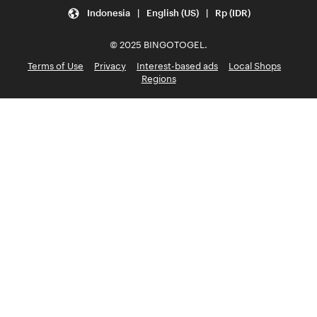
Indonesia | English (US) | Rp (IDR)
© 2025 BINGOTOGEL.
Terms of Use
Privacy
Interest-based ads
Local Shops
Regions