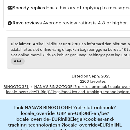
Speedy replies
Has a history of replying to messages
Rave reviews
Average review rating is 4.8 or higher.
Disclaimer:
Artikel ini dibuat untuk tujuan informasi dan hiburan 
adalah situs slot online yang ditujukan bagi pengguna berusia 18 
slot online memiliki risiko kehilangan uang, sehingga penting unt
bertanggung jawab. Penulis tidak menganjurkan pembaca untuk b
Read
penghasilan utama. Semua kemenangan maupun kekalahan sep
the
pada faktor keberuntungan dan manajemen bermain dari masing-m
full
Listed on Sep 9, 2025
description
2266 favorites
BINGOTOGEL
NANA'S BINGOTOGEL?ref=slot-onlineuk?locale_over
locale_override=EUR|nl|BElegal/cookies-and-tracking-technologiesn
Link NANA'S BINGOTOGEL?ref=slot-onlineuk?
locale_override=GBP|en-GB|GBfi-en/be?
locale_override=EUR|nl|BElegal/cookies-and-
tracking-technologiesnl?locale_override=EUR|nl|NL