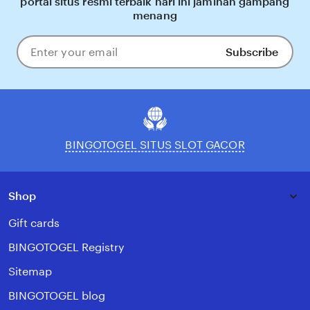
portal situs resmi terbaik hari ini jaminan gampang
menang
Subscribe
Enter
your
email
BINGOTOGEL SITUS SLOT GACOR
Shop
Gift cards
BINGOTOGEL Registry
Sitemap
BINGOTOGEL blog