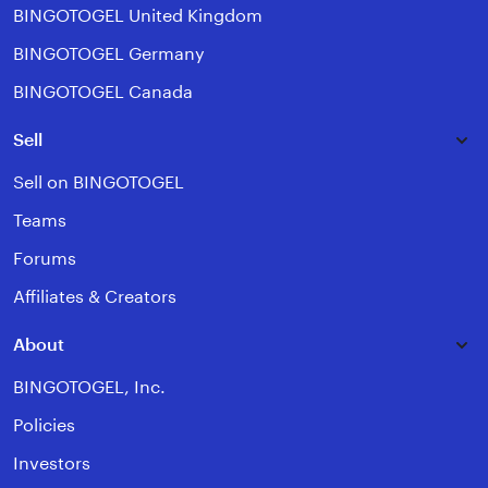
BINGOTOGEL United Kingdom
BINGOTOGEL Germany
BINGOTOGEL Canada
Sell
Sell on BINGOTOGEL
Teams
Forums
Affiliates & Creators
About
BINGOTOGEL, Inc.
Policies
Investors