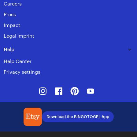
Careers
Press
Impact
Legal imprint
Help
Help Center
Privacy settings
Instagram
Facebook
Pinterest
Youtube
Download the BINGOTOGEL App