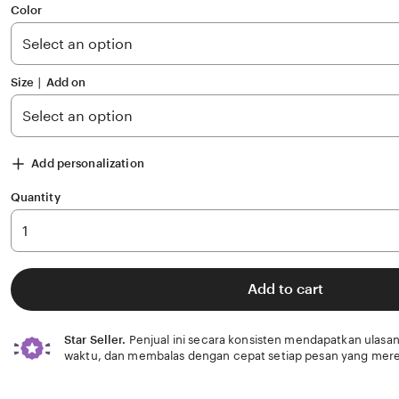
of
Color
5
stars
Size ∣ Add on
Add personalization
Quantity
Add to cart
Star Seller.
Penjual ini secara konsisten mendapatkan ulasan
waktu, dan membalas dengan cepat setiap pesan yang mere