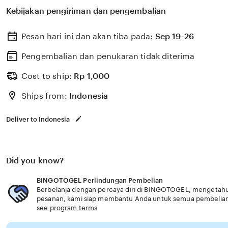
menang hari ini. Tentu BINGOTOGEL menjadi pilihan ya
Kebijakan pengiriman dan pengembalian
meraih kemenangan dengan peluang menang besar di si
terbaik hari ini tahun 2025 minimal deposit 1000 rupiah.
Pesan hari ini dan akan tiba pada:
Sep 19-26
Pengembalian dan penukaran tidak diterima
Cost to ship:
Rp
1,000
Ships from:
Indonesia
Deliver to Indonesia
Did you know?
BINGOTOGEL Perlindungan Pembelian
Berbelanja dengan percaya diri di BINGOTOGEL, mengetahui 
pesanan, kami siap membantu Anda untuk semua pembelia
see program terms