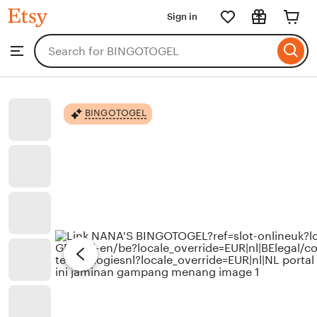
BINGOTOGEL
Sign in
Skip
to
Search
Browse
ontent
for
items
or
shops
BINGOTOGEL