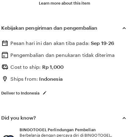
Learn more about this item
Disebut sebagai situs gacor toto slot terpercaya,
BINGOTOGEL menyediakan berbagai jenis games slot
Kebijakan pengiriman dan pengembalian
online dengan tingkat kemenangan tinggi gampang
menang hari ini. Tentu BINGOTOGEL menjadi pilihan
Pesan hari ini dan akan tiba pada:
Sep 19-26
yang tepat untuk Anda meraih kemenangan dengan
peluang menang besar di situs tergacor dan terbaik
Pengembalian dan penukaran tidak diterima
hari ini tahun 2025 minimal deposit 1000 rupiah.
Cost to ship:
Rp
1,000
Ships from:
Indonesia
Deliver to Indonesia
Did you know?
BINGOTOGEL Perlindungan Pembelian
Berbelanja dengan percaya diri di BINGOTOGEL,