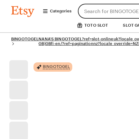
Skip
Search
BINGOTOGEL
to
Categories
for
Content
items
or
TOTO SLOT
SLOT G
shops
BINGOTOGEL
NANA'S BINGOTOGEL?ref=slot-onlineuk?locale_ov
GB|GBfi-en/?ref=paginationnz?locale_override=N
BINGOTOGEL