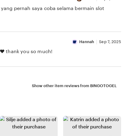
ni yang pernah saya coba selama bermain slot
Hannah
Sep 7, 2025
Gokil parah si ini situs gacor, buat aku langsung jatuh ❤️ thank you so much!
Show other item reviews from BINGOTOGEL