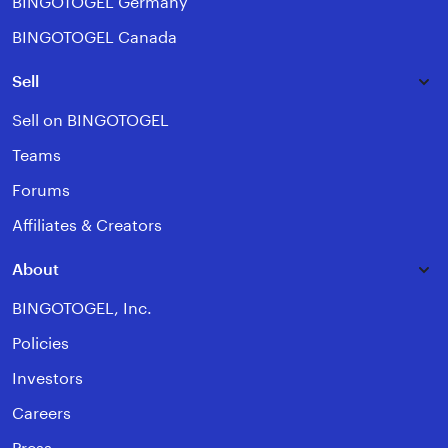
BINGOTOGEL Germany
BINGOTOGEL Canada
Sell
Sell on BINGOTOGEL
Teams
Forums
Affiliates & Creators
About
BINGOTOGEL, Inc.
Policies
Investors
Careers