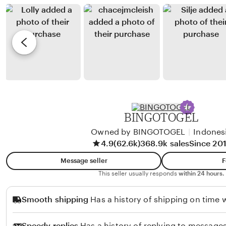
n
e
b
r
J
y
e
i
K
v
m
a
i
e
t
e
n
i
w
e
e
b
z
y
BINGOTOGEL
H
Owned by BINGOTOGEL
|
Indones
a
4.9
(62.6k)
368.9k sales
Since 20
n
n
Message seller
F
a
This seller usually responds
within 24 hours.
h
Smooth shipping
Has a history of shipping on time w
Speedy replies
Has a history of replying to messages