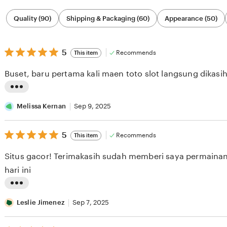
Filter
Quality (90)
Shipping & Packaging (60)
Appearance (50)
by
category
5
5
Recommends
This item
out
of
Buset, baru pertama kali maen toto slot langsung dikasi
5
stars
L
i
Melissa Kernan
Sep 9, 2025
s
5
t
5
Recommends
This item
out
i
of
Situs gacor! Terimakasih sudah memberi saya permainan 
5
n
stars
hari ini
g
r
L
e
i
Leslie Jimenez
Sep 7, 2025
v
s