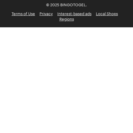
© 2025 BINGOTOGEL.
Terms of Use
Privacy
Interest-based ads
Local Shops
Regions