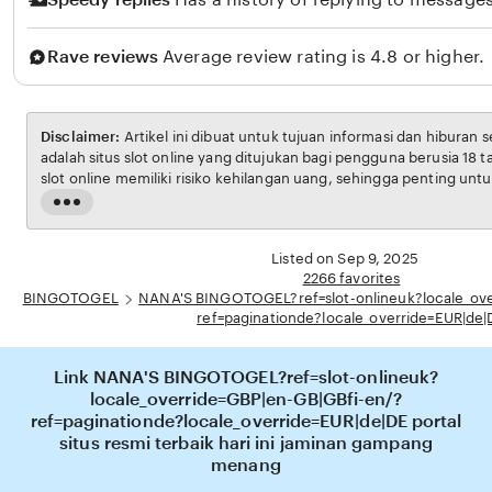
Rave reviews
Average review rating is 4.8 or higher.
Disclaimer:
Artikel ini dibuat untuk tujuan informasi dan hiburan 
adalah situs slot online yang ditujukan bagi pengguna berusia 18 
slot online memiliki risiko kehilangan uang, sehingga penting unt
bertanggung jawab. Penulis tidak menganjurkan pembaca untuk b
Read
penghasilan utama. Semua kemenangan maupun kekalahan sep
the
pada faktor keberuntungan dan manajemen bermain dari masing-m
full
Listed on Sep 9, 2025
description
2266 favorites
BINGOTOGEL
NANA'S BINGOTOGEL?ref=slot-onlineuk?locale_ove
ref=paginationde?locale_override=EUR|de|
Link NANA'S BINGOTOGEL?ref=slot-onlineuk?
locale_override=GBP|en-GB|GBfi-en/?
ref=paginationde?locale_override=EUR|de|DE portal
situs resmi terbaik hari ini jaminan gampang
menang