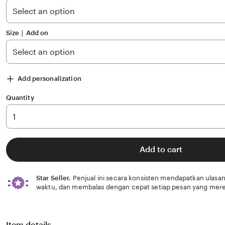
stars
Size ∣ Add on
Add personalization
Quantity
Add to cart
Star Seller.
Penjual ini secara konsisten mendapatkan ulasan
waktu, dan membalas dengan cepat setiap pesan yang mere
Item details