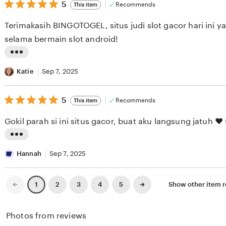
i
5
t
5
Recommends
This item
out
e
i
of
Terimakasih BINGOTOGEL, situs judi slot gacor hari ini 
5
w
n
stars
selama bermain slot android!
b
g
y
r
L
M
e
i
Katie
Sep 7, 2025
e
v
s
l
i
5
t
5
Recommends
This item
out
i
e
i
of
Gokil par
5
s
w
n
stars
s
b
g
L
a
y
r
i
Hannah
Sep 7, 2025
K
L
e
s
e
e
v
t
Previous
Next
2
3
4
5
Show other item
1
page
page
r
s
i
i
n
l
e
n
Photos from reviews
a
i
w
g