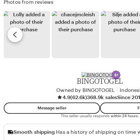
Photos from reviews
a
i
w
g
n
e
b
r
J
y
e
i
K
v
m
a
i
e
t
e
n
i
w
e
e
b
z
y
BINGOTOGEL
H
Owned by BINGOTOGEL
|
Indones
a
4.9
(62.6k)
368.9k sales
Since 20
n
n
Message seller
F
a
This seller usually responds
within 24 hours.
h
Smooth shipping
Has a history of shipping on time w