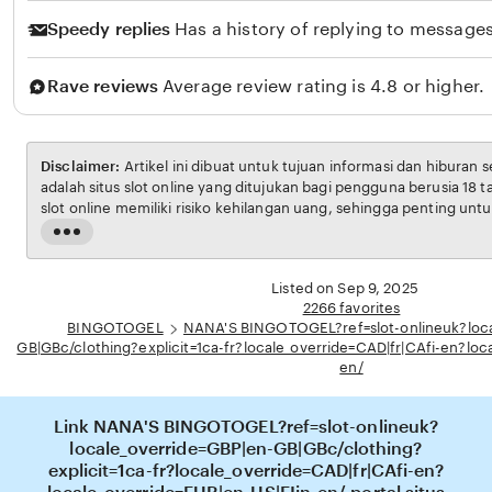
Speedy replies
Has a history of replying to messages
Rave reviews
Average review rating is 4.8 or higher.
Disclaimer:
Artikel ini dibuat untuk tujuan informasi dan hiburan 
adalah situs slot online yang ditujukan bagi pengguna berusia 18 
slot online memiliki risiko kehilangan uang, sehingga penting unt
bertanggung jawab. Penulis tidak menganjurkan pembaca untuk b
Read
penghasilan utama. Semua kemenangan maupun kekalahan sep
the
pada faktor keberuntungan dan manajemen bermain dari masing-m
full
Listed on Sep 9, 2025
description
2266 favorites
BINGOTOGEL
NANA'S BINGOTOGEL?ref=slot-onlineuk?loca
GB|GBc/clothing?explicit=1ca-fr?locale_override=CAD|fr|CAfi-en?loc
en/
Link NANA'S BINGOTOGEL?ref=slot-onlineuk?
locale_override=GBP|en-GB|GBc/clothing?
explicit=1ca-fr?locale_override=CAD|fr|CAfi-en?