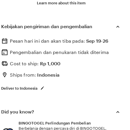
Learn more about this item
Disebut sebagai situs gacor toto slot terpercaya,
BINGOTOGEL menyediakan berbagai jenis games slot
Kebijakan pengiriman dan pengembalian
online dengan tingkat kemenangan tinggi gampang
menang hari ini. Tentu BINGOTOGEL menjadi pilihan
Pesan hari ini dan akan tiba pada:
Sep 19-26
yang tepat untuk Anda meraih kemenangan dengan
peluang menang besar di situs tergacor dan terbaik
Pengembalian dan penukaran tidak diterima
hari ini tahun 2025 minimal deposit 1000 rupiah.
Cost to ship:
Rp
1,000
Ships from:
Indonesia
Deliver to Indonesia
Did you know?
BINGOTOGEL Perlindungan Pembelian
Berbelanja dengan percaya diri di BINGOTOGEL,