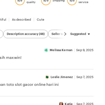
5/5
5/5
5/5
Shipping
quality
service
tiful
As described
Cute
Suggested
Description accuracy (48)
Seller service (19)
Sizing & Fit (1
Melissa Kernan
Sep 9, 2025
asih maxwin!
Leslie Jimenez
Sep 7, 2025
 toto slot gacor online hari ini
Katie
Sep 7, 2025