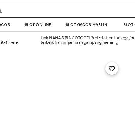
ACOR
SLOT ONLINE
SLOT GACOR HARI INI
SLOT
Link NANA'S BINGOTOGEL?ref=slot-onlinelegal/priva
 | 
it=1fi-en/
terbaik hari ini jaminan gampang menang
Add
to
Favorites