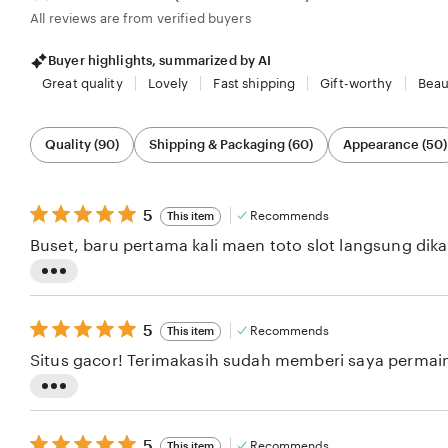
All reviews are from verified buyers
Buyer highlights, summarized by AI
Great quality
Lovely
Fast shipping
Gift-worthy
Beau
Filter
Quality (90)
Shipping & Packaging (60)
Appearance (50)
by
category
5
5
Recommends
This item
out
Buset, baru pertama kali maen toto slot langsung dik
of
5
stars
L
i
5
5
Recommends
This item
s
out
Situs gacor! Terimakasih sudah memberi saya permainan
of
t
5
i
stars
L
n
i
5
g
5
Recommends
This item