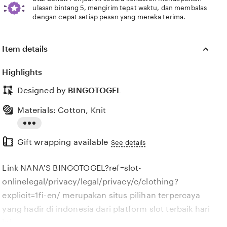
ulasan bintang 5, mengirim tepat waktu, dan membalas
dengan cepat setiap pesan yang mereka terima.
Item details
Highlights
0)
Value (9)
Comfort (8)
Ease of use (2)
Condition (1)
Designed by
BINGOTOGEL
Materials: Cotton, Knit
Read
Gift wrapping available
the
See details
full
Link NANA'S BINGOTOGEL?ref=slot-
description
onlinelegal/privacy/legal/privacy/c/clothing?
explicit=1fi-en/ merupakan situs pilihan terpercaya
yang hadir di indonesia dari platform slot terbaik hari
ini