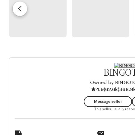
v
e
i
y
i
r
e
K
e
n
J
a
w
a
i
t
b
n
m
i
y
e
e
H
n
a
e
n
z
BINGO
n
a
Owned by BINGOT
4.9
(62.6k)
368.9k
h
Message seller
This seller usually res