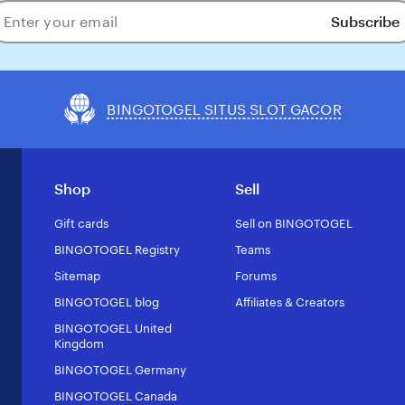
Subscribe
ter
our
ail
BINGOTOGEL SITUS SLOT GACOR
Shop
Sell
Gift cards
Sell on BINGOTOGEL
BINGOTOGEL Registry
Teams
Sitemap
Forums
BINGOTOGEL blog
Affiliates & Creators
BINGOTOGEL United
Kingdom
BINGOTOGEL Germany
BINGOTOGEL Canada