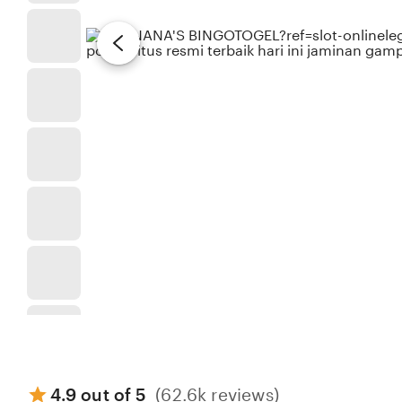
4.9 out of 5
(62.6k reviews)