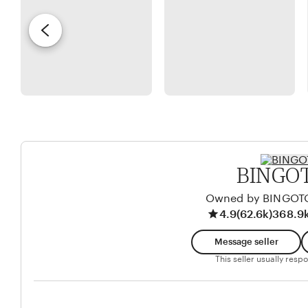
l
b
v
e
i
y
i
r
e
K
e
n
J
a
w
a
i
t
b
n
m
i
y
e
e
H
n
a
e
n
z
BINGO
n
a
Owned by BINGOT
4.9
(62.6k)
368.9k
h
Message seller
This seller usually res