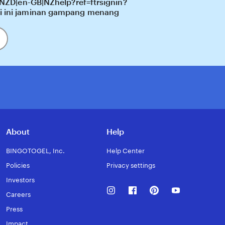
NZD|en-GB|NZhelp?ref=ftrsignin?
ari ini jaminan gampang menang
About
Help
BINGOTOGEL, Inc.
Help Center
Policies
Privacy settings
Investors
Instagram
Facebook
Pinterest
Youtube
Careers
Press
Impact