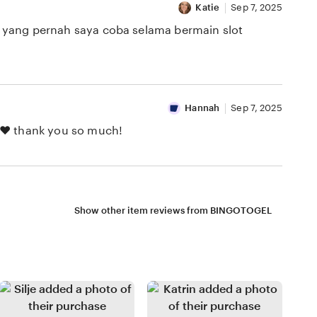
Katie
Sep 7, 2025
ni yang pernah saya coba selama bermain slot
Hannah
Sep 7, 2025
Gokil parah si ini situs gacor, buat aku langsung jatuh ❤️ thank you so much!
Show other item reviews from BINGOTOGEL