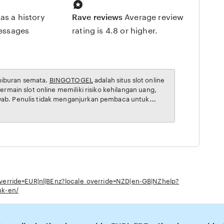
as a history
Rave reviews
Average review
messages
rating is 4.8 or higher.
 hiburan semata.
BINGOTOGEL
adalah situs slot online
ermain slot online memiliki risiko kehilangan uang,
wab. Penulis tidak menganjurkan pembaca untuk
menangan maupun kekalahan sepenuhnya bergantung
 masing-masing individu.
erride=EUR|nl|BEnz?locale_override=NZD|en-GB|NZhelp?
hk-en/