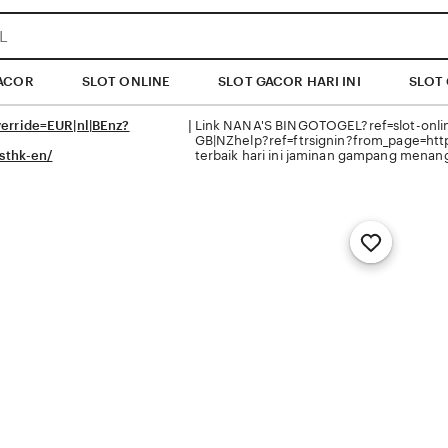
ACOR
SLOT ONLINE
SLOT GACOR HARI INI
SLOT
erride=EUR|nl|BEnz?
Link NANA'S BINGOTOGEL?ref=slot-onlin
 | 
GB|NZhelp?ref=ftrsignin?from_page=http
sthk-en/
terbaik hari ini jaminan gampang menan
Add
to
Favorites