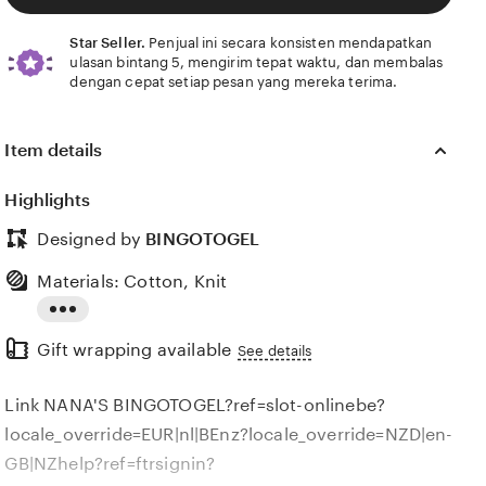
Star Seller.
Penjual ini secara konsisten mendapatkan
ulasan bintang 5, mengirim tepat waktu, dan membalas
dengan cepat setiap pesan yang mereka terima.
Item details
0)
Value (9)
Comfort (8)
Ease of use (2)
Condition (1)
Highlights
Designed by
BINGOTOGEL
Materials: Cotton, Knit
Read
Gift wrapping available
the
See details
full
Link NANA'S BINGOTOGEL?ref=slot-onlinebe?
description
locale_override=EUR|nl|BEnz?locale_override=NZD|en-
GB|NZhelp?ref=ftrsignin?