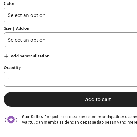
of
Color
5
stars
Size ∣ Add on
Add personalization
Quantity
Add to cart
Star Seller.
Penjual ini secara konsisten mendapatkan ulasan
waktu, dan membalas dengan cepat setiap pesan yang mere