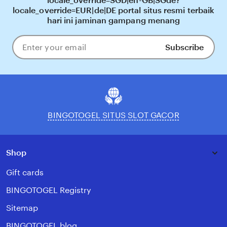
locale_override=SGD|en-GB|SGde?
locale_override=EUR|de|DE portal situs resmi terbaik
hari ini jaminan gampang menang
Subscribe
Enter
your
email
BINGOTOGEL SITUS SLOT GACOR
Shop
Gift cards
BINGOTOGEL Registry
Sitemap
BINGOTOGEL blog