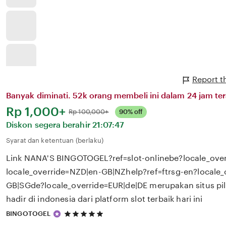
Report t
Banyak diminati. 52k orang membeli ini dalam 24 jam ter
Harga:
Rp 1,000+
Normal:
Rp 100,000+
90% off
Diskon segera berahir
21:07:47
Syarat dan ketentuan (berlaku)
Link NANA'S BINGOTOGEL?ref=slot-onlinebe?locale_over
locale_override=NZD|en-GB|NZhelp?ref=ftrsg-en?locale
GB|SGde?locale_override=EUR|de|DE merupakan situs pil
hadir di indonesia dari platform slot terbaik hari ini
5
BINGOTOGEL
out