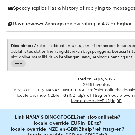
Speedy replies
Has a history of replying to messages
Rave reviews
Average review rating is 4.8 or higher.
Disclaimer:
Artikel ini dibuat untuk tujuan informasi dan hiburan 
adalah situs slot online yang ditujukan bagi pengguna berusia 18 
slot online memiliki risiko kehilangan uang, sehingga penting unt
bertanggung jawab. Penulis tidak menganjurkan pembaca untuk b
Read
penghasilan utama. Semua kemenangan maupun kekalahan sep
the
pada faktor keberuntungan dan manajemen bermain dari masing-m
full
Listed on Sep 9, 2025
description
2266 favorites
BINGOTOGEL
NANA'S BINGOTOGEL?ref=slot-onlinebe?locale
locale_override=NZD|en-GB|NZhelp?ref=ftrsg-en?locale_over
locale_override=EUR|de|DE
Link NANA'S BINGOTOGEL?ref=slot-onlinebe?
locale_override=EUR|nl|BEnz?
locale_override=NZD|en-GB|NZhelp?ref=ftrsg-en?