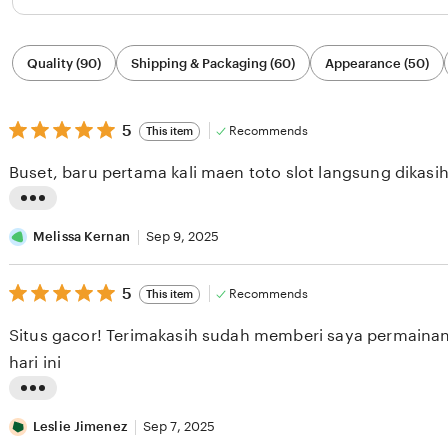
Filter
Quality (90)
Shipping & Packaging (60)
Appearance (50)
by
category
5
5
Recommends
This item
out
of
Buset, baru pertama kali maen toto slot langsung dikasi
5
stars
L
i
Melissa Kernan
Sep 9, 2025
s
5
t
5
Recommends
This item
out
i
of
Situs gacor! Terimakasih sudah memberi saya permainan 
5
n
stars
hari ini
g
r
L
e
i
Leslie Jimenez
Sep 7, 2025