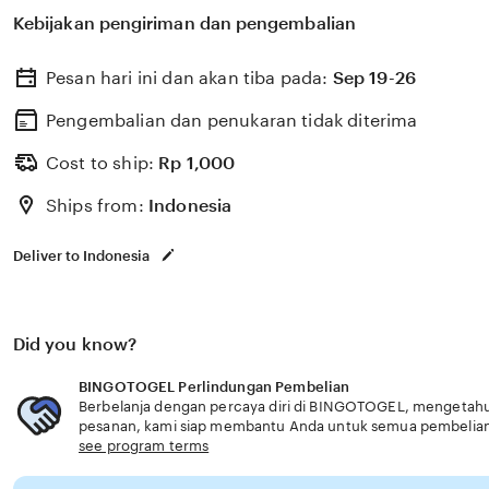
menang hari ini. Tentu BINGOTOGEL menjadi pilihan ya
Kebijakan pengiriman dan pengembalian
meraih kemenangan dengan peluang menang besar di si
terbaik hari ini tahun 2025 minimal deposit 1000 rupiah.
Pesan hari ini dan akan tiba pada:
Sep 19-26
Pengembalian dan penukaran tidak diterima
Cost to ship:
Rp
1,000
Ships from:
Indonesia
Deliver to Indonesia
Did you know?
BINGOTOGEL Perlindungan Pembelian
Berbelanja dengan percaya diri di BINGOTOGEL, mengetahui 
pesanan, kami siap membantu Anda untuk semua pembelia
see program terms