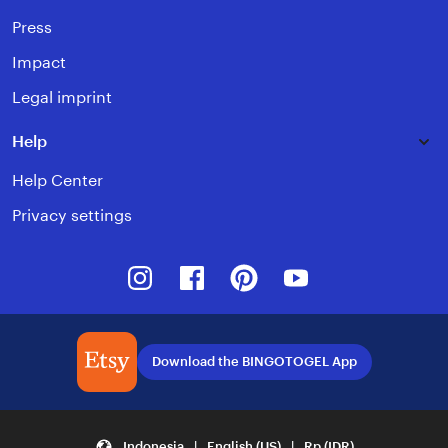
Press
Impact
Legal imprint
Help
Help Center
Privacy settings
Instagram
Facebook
Pinterest
Youtube
Download the BINGOTOGEL App
Indonesia | English (US) | Rp (IDR)