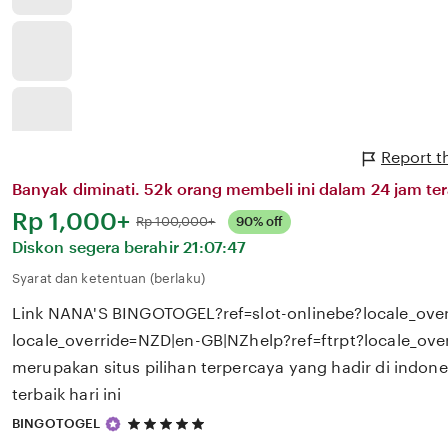
Report t
Banyak diminati. 52k orang membeli ini dalam 24 jam ter
Harga:
Rp 1,000+
Normal:
Rp 100,000+
90% off
Diskon segera berahir
21:07:47
Syarat dan ketentuan (berlaku)
Link NANA'S BINGOTOGEL?ref=slot-onlinebe?locale_over
locale_override=NZD|en-GB|NZhelp?ref=ftrpt?locale_ove
merupakan situs pilihan terpercaya yang hadir di indones
terbaik hari ini
5
BINGOTOGEL
out