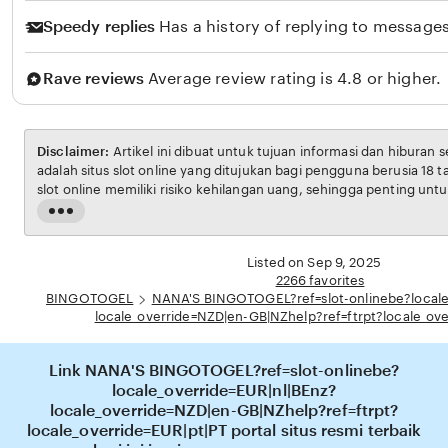
Speedy replies
Has a history of replying to messages
Rave reviews
Average review rating is 4.8 or higher.
Disclaimer:
Artikel ini dibuat untuk tujuan informasi dan hiburan 
adalah situs slot online yang ditujukan bagi pengguna berusia 18 
slot online memiliki risiko kehilangan uang, sehingga penting unt
bertanggung jawab. Penulis tidak menganjurkan pembaca untuk b
Read
penghasilan utama. Semua kemenangan maupun kekalahan sep
the
pada faktor keberuntungan dan manajemen bermain dari masing-m
full
Listed on Sep 9, 2025
description
2266 favorites
BINGOTOGEL
NANA'S BINGOTOGEL?ref=slot-onlinebe?locale
locale_override=NZD|en-GB|NZhelp?ref=ftrpt?locale_ove
Link NANA'S BINGOTOGEL?ref=slot-onlinebe?
locale_override=EUR|nl|BEnz?
locale_override=NZD|en-GB|NZhelp?ref=ftrpt?
locale_override=EUR|pt|PT portal situs resmi terbaik