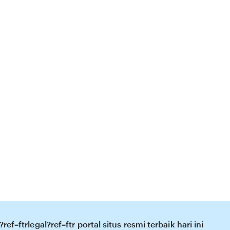
trlegal?ref=ftr portal situs resmi terbaik hari ini