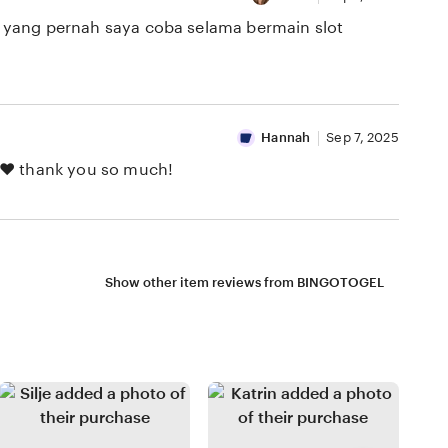
ni yang pernah saya coba selama bermain slot
Hannah
Sep 7, 2025
Gokil parah si ini situs gacor, buat aku langsung jatuh ❤️ thank you so much!
Show other item reviews from BINGOTOGEL