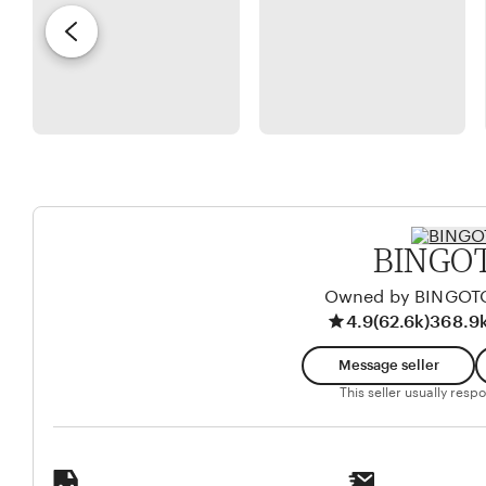
v
e
i
y
i
r
e
K
e
n
J
a
w
a
i
t
b
n
m
i
y
e
e
H
n
a
e
n
z
BINGO
n
a
Owned by BINGOT
4.9
(62.6k)
368.9k
h
Message seller
This seller usually res