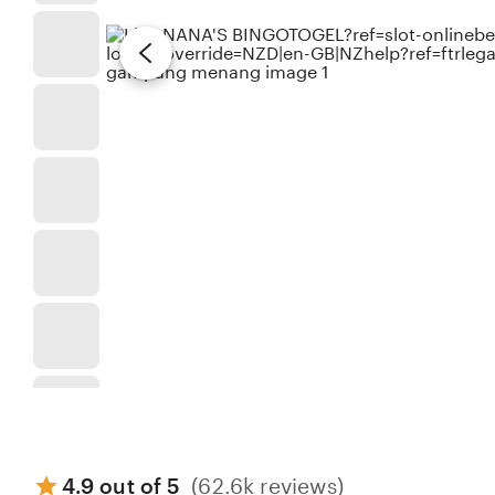
4.9 out of 5
(62.6k reviews)