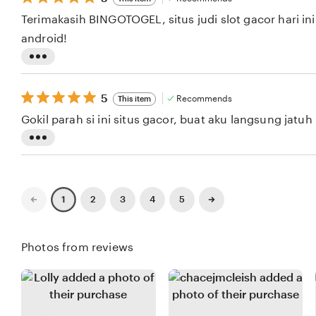
s
out
r
Terimakasih BINGOTOGEL, situs judi slot gacor hari i
of
t
5
e
android!
i
stars
v
n
L
i
g
i
e
5
r
5
Recommends
This item
s
out
w
e
of
t
b
5
v
i
stars
L
y
i
n
i
M
e
g
s
e
w
Previous
Next
r
2
3
4
5
1
t
page
page
l
b
e
i
i
y
v
n
s
Photos from reviews
L
i
g
s
e
e
r
a
s
w
e
K
l
b