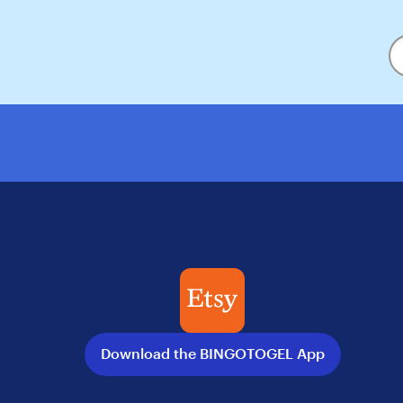
En
y
em
Download the BINGOTOGEL App