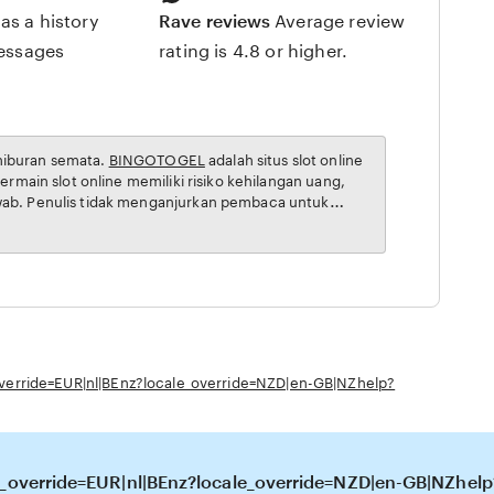
as a history
Rave reviews
Average review
messages
rating is 4.8 or higher.
 hiburan semata.
BINGOTOGEL
adalah situs slot online
ermain slot online memiliki risiko kehilangan uang,
wab. Penulis tidak menganjurkan pembaca untuk
menangan maupun kekalahan sepenuhnya bergantung
 masing-masing individu.
erride=EUR|nl|BEnz?locale_override=NZD|en-GB|NZhelp?
erride=EUR|nl|BEnz?locale_override=NZD|en-GB|NZhelp?ref=f