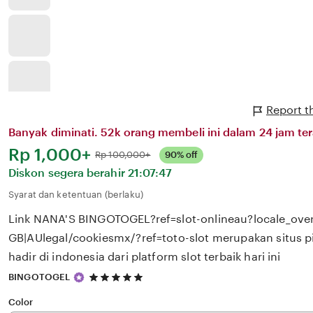
Report t
Banyak diminati. 52k orang membeli ini dalam 24 jam ter
Harga:
Rp 1,000+
Normal:
Rp 100,000+
90% off
Diskon segera berahir
21:07:47
Syarat dan ketentuan (berlaku)
Link NANA'S BINGOTOGEL?ref=slot-onlineau?locale_ove
GB|AUlegal/cookiesmx/?ref=toto-slot merupakan situs p
hadir di indonesia dari platform slot terbaik hari ini
5
BINGOTOGEL
out
of
Color
5