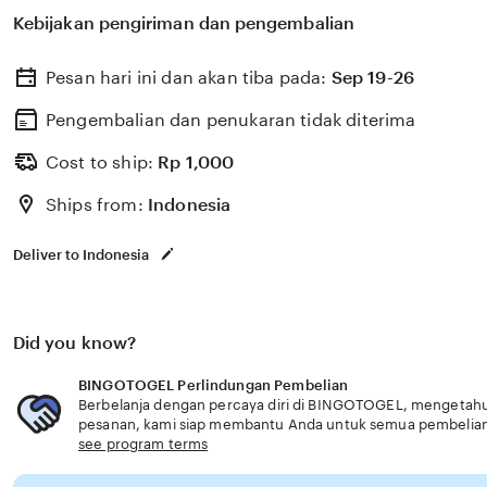
menang hari ini. Tentu BINGOTOGEL menjadi pilihan ya
Kebijakan pengiriman dan pengembalian
meraih kemenangan dengan peluang menang besar di si
terbaik hari ini tahun 2025 minimal deposit 1000 rupiah.
Pesan hari ini dan akan tiba pada:
Sep 19-26
Pengembalian dan penukaran tidak diterima
Cost to ship:
Rp
1,000
Ships from:
Indonesia
Deliver to Indonesia
Did you know?
BINGOTOGEL Perlindungan Pembelian
Berbelanja dengan percaya diri di BINGOTOGEL, mengetahui 
pesanan, kami siap membantu Anda untuk semua pembelia
see program terms