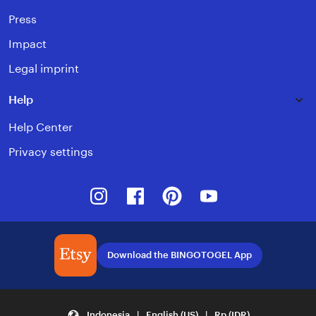
Press
Impact
Legal imprint
Help
Help Center
Privacy settings
Instagram
Facebook
Pinterest
Youtube
Download the BINGOTOGEL App
Indonesia | English (US) | Rp (IDR)