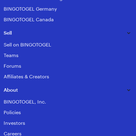
BINGOTOGEL Germany
BINGOTOGEL Canada
Sell
Sell on BINGOTOGEL
Teams
Forums
Affiliates & Creators
About
BINGOTOGEL, Inc.
Policies
Investors
Careers