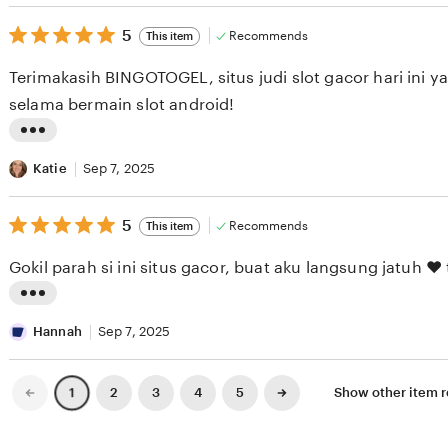
v
s
i
5
t
5
Recommends
This item
out
e
i
of
Terimakasih BINGOTOGEL, situs judi slot gacor hari ini 
5
w
n
stars
selama bermain slot android!
b
g
y
r
L
M
e
i
Katie
Sep 7, 2025
e
v
s
l
i
5
t
5
Recommends
This item
out
i
e
i
of
Gokil par
5
s
w
n
stars
s
b
g
L
a
y
r
i
Hannah
Sep 7, 2025
K
L
e
s
e
e
v
t
Previous
Next
2
3
4
5
Show other item
1
page
page
r
s
i
i
n
l
e
n