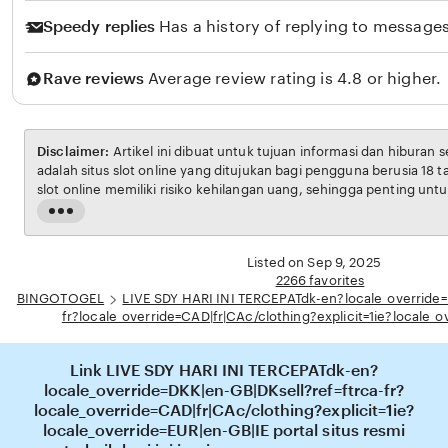
Speedy replies
Has a history of replying to messages
Rave reviews
Average review rating is 4.8 or higher.
Disclaimer:
Artikel ini dibuat untuk tujuan informasi dan hiburan 
adalah situs slot online yang ditujukan bagi pengguna berusia 18 
slot online memiliki risiko kehilangan uang, sehingga penting unt
bertanggung jawab. Penulis tidak menganjurkan pembaca untuk b
Read
penghasilan utama. Semua kemenangan maupun kekalahan sep
the
pada faktor keberuntungan dan manajemen bermain dari masing-m
full
Listed on Sep 9, 2025
description
2266 favorites
BINGOTOGEL
LIVE SDY HARI INI TERCEPATdk-en?locale_override=
fr?locale_override=CAD|fr|CAc/clothing?explicit=1ie?locale_
Link LIVE SDY HARI INI TERCEPATdk-en?
locale_override=DKK|en-GB|DKsell?ref=ftrca-fr?
locale_override=CAD|fr|CAc/clothing?explicit=1ie?
locale_override=EUR|en-GB|IE portal situs resmi