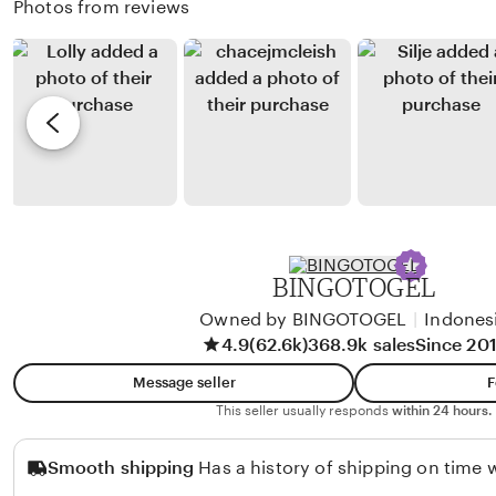
Photos from reviews
a
i
w
g
n
e
b
r
J
y
e
i
K
v
m
a
i
e
t
e
n
i
w
e
e
b
z
y
BINGOTOGEL
H
Owned by BINGOTOGEL
|
Indones
a
4.9
(62.6k)
368.9k sales
Since 20
n
n
Message seller
F
a
This seller usually responds
within 24 hours.
h
Smooth shipping
Has a history of shipping on time w