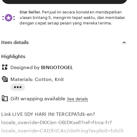
Star Seller.
Penjual ini secara konsisten mendapatkan
ulasan bintang 5, mengirim tepat waktu, dan membalas
dengan cepat setiap pesan yang mereka terima.
Item details
0)
Value (9)
Comfort (8)
Ease of use (2)
Condition (1)
Highlights
Designed by
BINGOTOGEL
Materials: Cotton, Knit
Read
Gift wrapping available
the
See details
full
Link LIVE SDY HARI INI TERCEPATdk-en?
description
locale_override=DKK|en-GB|DKsell?ref=ftrca-fr?
locale_override=CAD|fr|CAc/clothing?explicit=1ch/il-