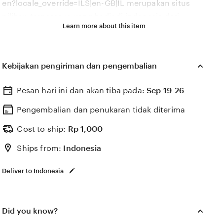
en?locale_override=ILS|en-GB|IL merupakan situs
pilihan terpercaya yang hadir di indonesia dari
Learn more about this item
platform slot terbaik hari ini
Disebut sebagai situs gacor toto slot terpercaya,
Kebijakan pengiriman dan pengembalian
BINGOTOGEL menyediakan berbagai jenis games slot
online dengan tingkat kemenangan tinggi gampang
Pesan hari ini dan akan tiba pada:
Sep 19-26
menang hari ini. Tentu BINGOTOGEL menjadi pilihan
yang tepat untuk Anda meraih kemenangan dengan
Pengembalian dan penukaran tidak diterima
peluang menang besar di situs tergacor dan terbaik
Cost to ship:
Rp
1,000
hari ini tahun 2025 minimal deposit 1000 rupiah.
Ships from:
Indonesia
Deliver to Indonesia
Did you know?