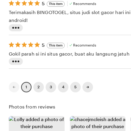
5
g
5
Recommends
This item
s
out
r
Terimakasih BINGOTOGEL, situs judi slot gacor hari i
of
t
5
e
android!
i
stars
v
n
L
i
g
i
e
5
r
5
Recommends
This item
s
out
w
e
of
t
b
5
v
i
stars
L
y
i
n
i
M
e
g
s
e
w
Previous
Next
r
2
3
4
5
1
t
page
page
l
b
e
i
i
y
v
n
s
Photos from reviews
L
i
g
s
e
e
r
a
s
w
e
K