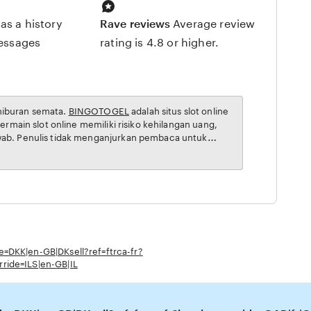
as a history
Rave reviews
Average review
messages
rating is 4.8 or higher.
 hiburan semata.
BINGOTOGEL
adalah situs slot online
ermain slot online memiliki risiko kehilangan uang,
wab. Penulis tidak menganjurkan pembaca untuk
menangan maupun kekalahan sepenuhnya bergantung
 masing-masing individu.
=DKK|en-GB|DKsell?ref=ftrca-fr?
rride=ILS|en-GB|IL