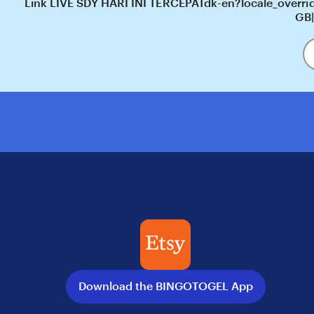
Link LIVE SDY HARI INI TERCEPATdk-en?locale_override
GB|
En
y
em
Download the BINGOTOGEL App