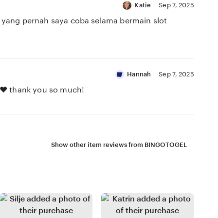
Katie
Sep 7, 2025
ni yang pernah saya coba selama bermain slot
Hannah
Sep 7, 2025
Gokil parah si ini situs gacor, buat aku langsung jatuh ❤️ thank you so much!
Show other item reviews from BINGOTOGEL