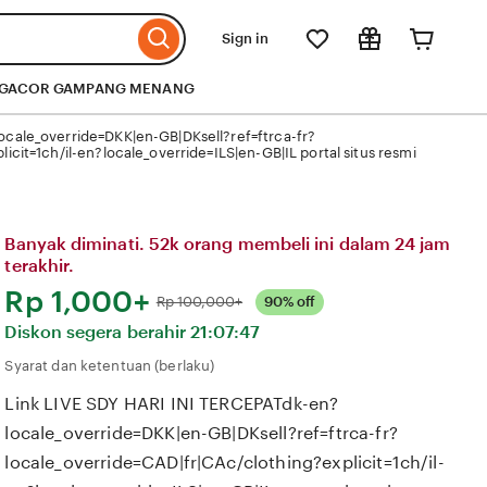
Sign in
 GACOR GAMPANG MENANG
ocale_override=DKK|en-GB|DKsell?ref=ftrca-fr?
icit=1ch/il-en?locale_override=ILS|en-GB|IL portal situs resmi
g
Banyak diminati. 52k orang membeli ini dalam 24 jam
terakhir.
Harga:
Rp 1,000+
Normal:
Rp 100,000+
90% off
Diskon segera berahir
21:07:47
Syarat dan ketentuan (berlaku)
Link LIVE SDY HARI INI TERCEPATdk-en?
locale_override=DKK|en-GB|DKsell?ref=ftrca-fr?
locale_override=CAD|fr|CAc/clothing?explicit=1ch/il-