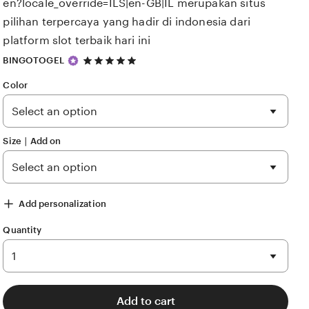
en?locale_override=ILS|en-GB|IL merupakan situs
pilihan terpercaya yang hadir di indonesia dari
platform slot terbaik hari ini
5
BINGOTOGEL
out
of
Color
5
stars
Size ∣ Add on
Add personalization
Quantity
Add to cart