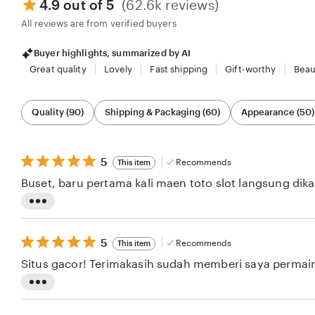
4.9 out of 5
(62.6k reviews)
All reviews are from verified buyers
Buyer highlights, summarized by AI
Great quality
Lovely
Fast shipping
Gift-worthy
Beau
Filter
Quality (90)
Shipping & Packaging (60)
Appearance (50)
by
category
5
5
Recommends
This item
out
Buset, baru pertama kali maen toto slot langsung dik
of
5
stars
L
i
5
5
Recommends
This item
s
out
Situs gacor! Terimakasih sudah memberi saya permainan
of
t
5
i
stars
L
n
i