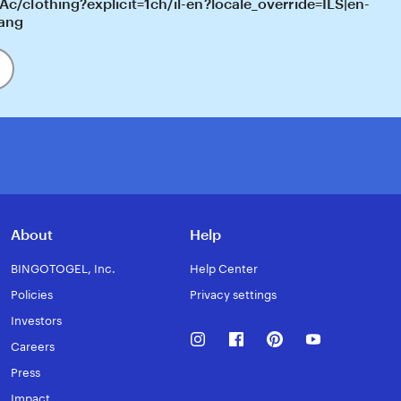
c/clothing?explicit=1ch/il-en?locale_override=ILS|en-
nang
About
Help
BINGOTOGEL, Inc.
Help Center
Policies
Privacy settings
Investors
Instagram
Facebook
Pinterest
Youtube
Careers
Press
Impact