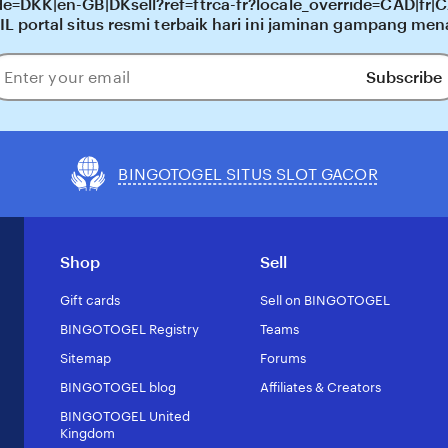
=DKK|en-GB|DKsell?ref=ftrca-fr?locale_override=CAD|fr|CA
IL portal situs resmi terbaik hari ini jaminan gampang me
Subscribe
ter
our
ail
BINGOTOGEL SITUS SLOT GACOR
Shop
Sell
Gift cards
Sell on BINGOTOGEL
BINGOTOGEL Registry
Teams
Sitemap
Forums
BINGOTOGEL blog
Affiliates & Creators
BINGOTOGEL United
Kingdom