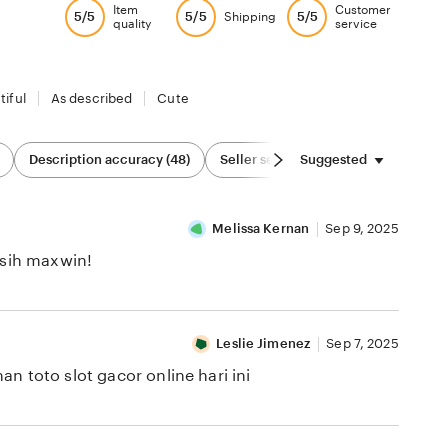
Item
Customer
5/5
5/5
5/5
Shipping
quality
service
tiful
As described
Cute
Suggested
Description accuracy (48)
Seller service (19)
Sizing & Fit (1
Melissa Kernan
Sep 9, 2025
asih maxwin!
Leslie Jimenez
Sep 7, 2025
 toto slot gacor online hari ini