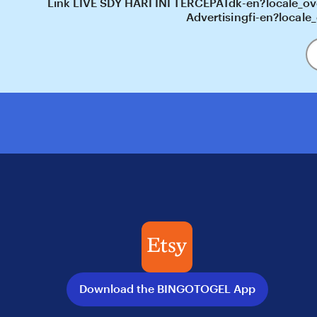
Link LIVE SDY HARI INI TERCEPATdk-en?locale_ov
Advertisingfi-en?locale
En
y
em
Download the BINGOTOGEL App