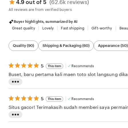
4.9 out of 5
(62.6k reviews)
All reviews are from verified buyers
Buyer highlights, summarized by AI
Great quality
Lovely
Fast shipping
Gift-worthy
Beau
Filter
Quality (90)
Shipping & Packaging (60)
Appearance (50)
by
category
5
5
Recommends
This item
out
Buset, baru pertama kali maen toto slot langsung dik
of
5
stars
L
i
5
5
Recommends
This item
s
out
Situs gacor! Terimakasih sudah memberi saya permainan
of
t
5
i
stars
L
n
i