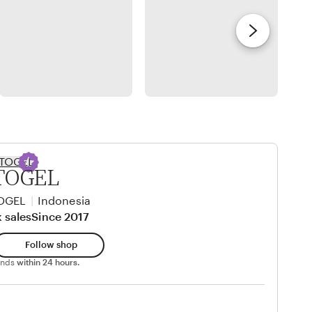
TOGEL
OGEL
|
Indonesia
 sales
Since 2017
Follow shop
ponds
within 24 hours.