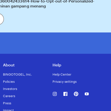
es/360042433614-How-to-Opt-out-of-Personalized-
i jaminan gampang menang
About
Help
BINGOTOGEL, Inc.
Help Center
Policies
Privacy settings
Investors
Instagram
Facebook
Pinterest
Youtube
Careers
Press
Impact