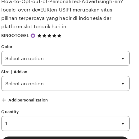
How-to-Opt-out-of-Personalized-Advertisingfi-en?
locale_override=EUR|en-US|FI merupakan situs
pilihan terpercaya yang hadir di indonesia dari
platform slot terbaik hari ini
5
BINGOTOGEL
out
of
Color
5
stars
Size ∣ Add on
Add personalization
Quantity