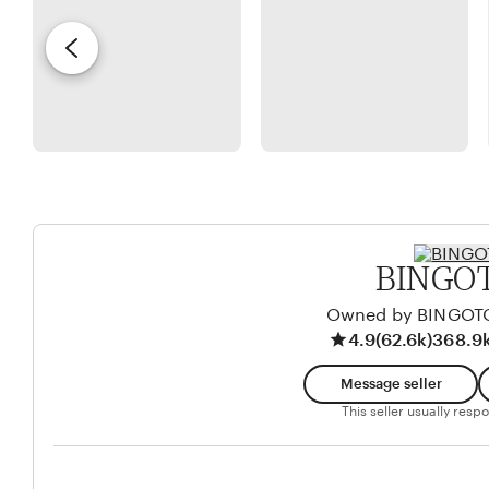
l
b
v
e
i
y
i
r
e
K
e
n
J
a
w
a
i
t
b
n
m
i
y
e
e
H
n
a
e
n
z
BINGO
n
a
Owned by BINGOT
4.9
(62.6k)
368.9k
h
Message seller
This seller usually res