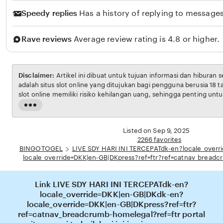
Speedy replies
Has a history of replying to messages
Rave reviews
Average review rating is 4.8 or higher.
Disclaimer:
Artikel ini dibuat untuk tujuan informasi dan hiburan 
adalah situs slot online yang ditujukan bagi pengguna berusia 18 
slot online memiliki risiko kehilangan uang, sehingga penting unt
bertanggung jawab. Penulis tidak menganjurkan pembaca untuk b
Read
penghasilan utama. Semua kemenangan maupun kekalahan sep
the
pada faktor keberuntungan dan manajemen bermain dari masing-m
full
Listed on Sep 9, 2025
description
2266 favorites
BINGOTOGEL
LIVE SDY HARI INI TERCEPATdk-en?locale_over
locale_override=DKK|en-GB|DKpress?ref=ftr?ref=catnav_breadc
Link LIVE SDY HARI INI TERCEPATdk-en?
locale_override=DKK|en-GB|DKdk-en?
locale_override=DKK|en-GB|DKpress?ref=ftr?
ref=catnav_breadcrumb-homelegal?ref=ftr portal