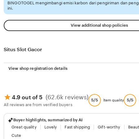
BINGOTOGEL mengimbangi emisi karbon dari pengiriman dan pen
ini.
View additional shop policies
Situs Slot Gacor
View shop registration details
(62.6k reviews)
4.9 out of 5
5/5
5/5
Item quality
All reviews are from verified buyers
Buyer highlights, summarized by AI
Great quality
Lovely
Fast shipping
Gift-worthy
Beaut
Cute