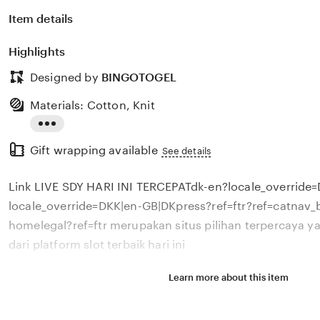
Item details
Highlights
Designed by
BINGOTOGEL
Materials: Cotton, Knit
Read
Gift wrapping available
the
See details
full
Link LIVE SDY HARI INI TERCEPATdk-en?locale_override
description
locale_override=DKK|en-GB|DKpress?ref=ftr?ref=catnav
homelegal?ref=ftr merupakan situs pilihan terpercaya ya
dari platform slot terbaik hari ini
Learn more about this item
Disebut sebagai situs gacor toto slot terpercaya, BIN
berbagai jenis games slot online dengan tingkat keme