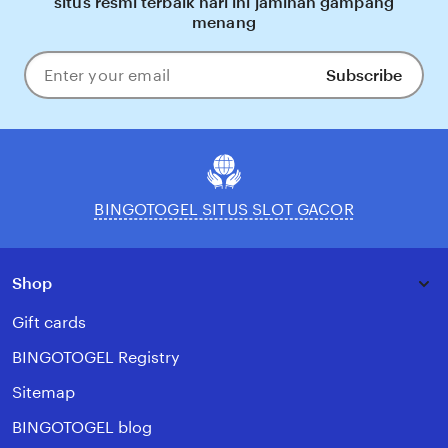
situs resmi terbaik hari ini jaminan gampang
menang
Subscribe
Enter
your
email
BINGOTOGEL SITUS SLOT GACOR
Shop
Gift cards
BINGOTOGEL Registry
Sitemap
BINGOTOGEL blog