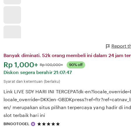
Report t
Banyak diminati. 52k orang membeli ini dalam 24 jam ter
Harga:
Rp 1,000+
Normal:
Rp 100,000+
90% off
Diskon segera berahir
21:07:47
Syarat dan ketentuan (berlaku)
Link LIVE SDY HARI INI TERCEPATdk-en?locale_override
locale_override=DKK|en-GB|DKpress?ref=ftr?ref=catnav
en/ merupakan situs pilihan terpercaya yang hadir di in
slot terbaik hari ini
5
BINGOTOGEL
out