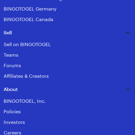
BINGOTOGEL Germany
BINGOTOGEL Canada
Sell
Sell on BINGOTOGEL
Teams
Forums
Affiliates & Creators
About
BINGOTOGEL, Inc.
Policies
Investors
Careers