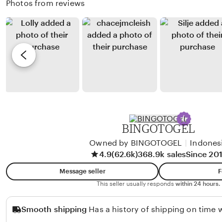
Photos from reviews
a
i
w
g
n
e
b
r
J
y
e
i
K
v
m
a
i
e
t
e
n
i
w
e
e
b
z
y
BINGOTOGEL
H
Owned by BINGOTOGEL
|
Indones
a
4.9
(62.6k)
368.9k sales
Since 20
n
n
Message seller
F
a
This seller usually responds
within 24 hours.
h
Smooth shipping
Has a history of shipping on time w