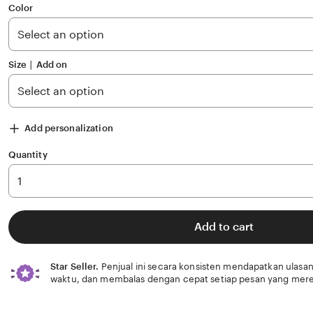
of
Color
5
stars
Size ∣ Add on
Add personalization
Quantity
Add to cart
Star Seller.
Penjual ini secara konsisten mendapatkan ulasan
waktu, dan membalas dengan cepat setiap pesan yang mere