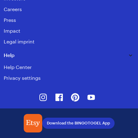
Careers
Press
Impact
Legal imprint
Help
Help Center
Privacy settings
Instagram
Facebook
Pinterest
Youtube
Download the BINGOTOGEL App