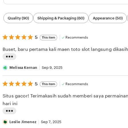
Filter
Quality (90)
Shipping & Packaging (60)
Appearance (50)
by
category
5
5
Recommends
This item
out
of
Buset, baru pertama kali maen toto slot langsung dikasi
5
stars
L
i
Melissa Kernan
Sep 9, 2025
s
5
t
5
Recommends
This item
out
i
of
Situs gacor! Terimakasih sudah memberi saya permainan 
5
n
stars
hari ini
g
r
L
e
i
Leslie Jimenez
Sep 7, 2025