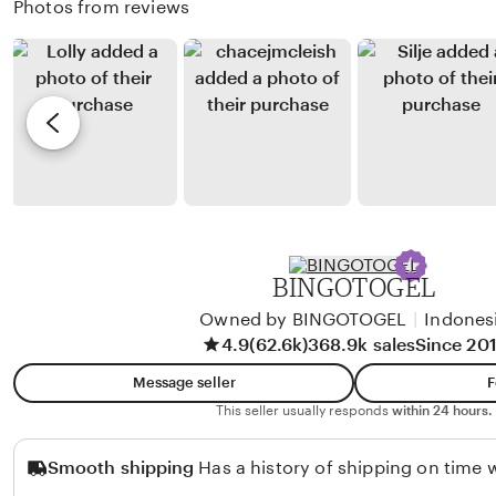
Photos from reviews
a
i
w
g
n
e
b
r
J
y
e
i
K
v
m
a
i
e
t
e
n
i
w
e
e
b
z
y
BINGOTOGEL
H
Owned by BINGOTOGEL
|
Indones
a
4.9
(62.6k)
368.9k sales
Since 20
n
n
Message seller
F
a
This seller usually responds
within 24 hours.
h
Smooth shipping
Has a history of shipping on time w