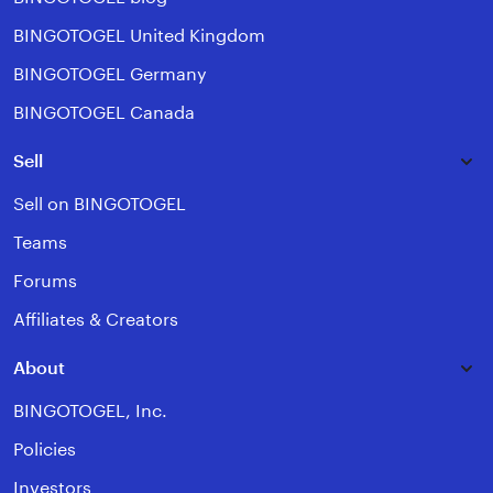
BINGOTOGEL United Kingdom
BINGOTOGEL Germany
BINGOTOGEL Canada
Sell
Sell on BINGOTOGEL
Teams
Forums
Affiliates & Creators
About
BINGOTOGEL, Inc.
Policies
Investors