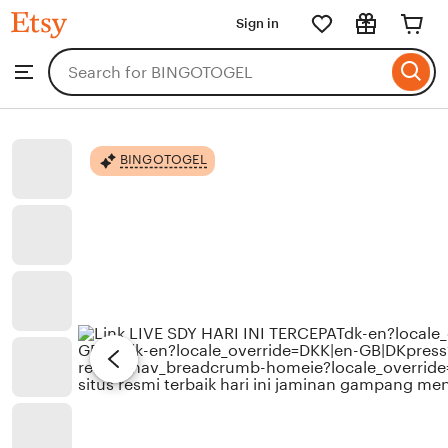
BINGOTOGEL
Sign in
Skip
to
Search
Browse
ontent
for
items
or
shops
BINGOTOGEL