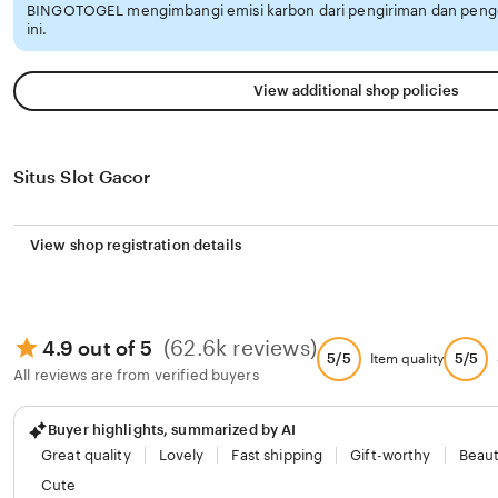
BINGOTOGEL mengimbangi emisi karbon dari pengiriman dan pen
ini.
View additional shop policies
Situs Slot Gacor
View shop registration details
(62.6k reviews)
4.9 out of 5
5/5
5/5
Item quality
All reviews are from verified buyers
Buyer highlights, summarized by AI
Great quality
Lovely
Fast shipping
Gift-worthy
Beaut
Cute