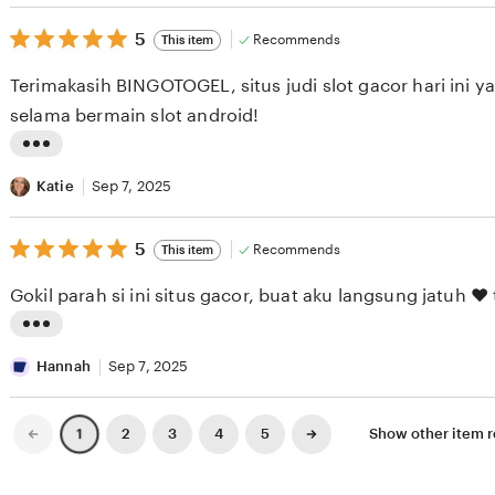
v
s
i
5
t
5
Recommends
This item
out
e
i
of
Terimakasih BINGOTOGEL, situs judi slot gacor hari ini 
5
w
n
stars
selama bermain slot android!
b
g
y
r
L
M
e
i
Katie
Sep 7, 2025
e
v
s
l
i
5
t
5
Recommends
This item
out
i
e
i
of
Gokil par
5
s
w
n
stars
s
b
g
L
a
y
r
i
Hannah
Sep 7, 2025
K
L
e
s
e
e
v
t
Previous
Next
2
3
4
5
Show other item
1
page
page
r
s
i
i
n
l
e
n