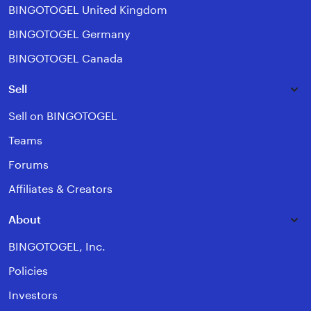
BINGOTOGEL United Kingdom
BINGOTOGEL Germany
BINGOTOGEL Canada
Sell
Sell on BINGOTOGEL
Teams
Forums
Affiliates & Creators
About
BINGOTOGEL, Inc.
Policies
Investors