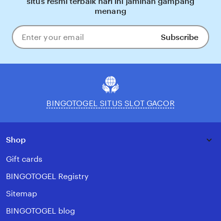
situs resmi terbaik hari ini jaminan gampang
menang
Subscribe
Enter
your
email
BINGOTOGEL SITUS SLOT GACOR
Shop
Gift cards
BINGOTOGEL Registry
Sitemap
BINGOTOGEL blog