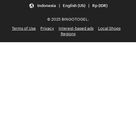
Indonesia | English (US) | Rp (IDR)
© 2025 BINGOTOGEL.
Terms of Use
Privacy
Interest-based ads
Local Shops
Regions