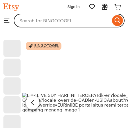
BINGOTOGEL
Sign in
Skip
to
Search
Browse
ontent
for
items
or
shops
BINGOTOGEL