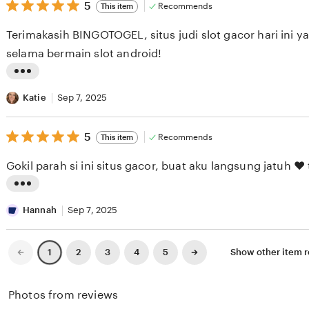
i
5
t
5
Recommends
This item
out
e
i
of
Terimakasih BINGOTOGEL, situs judi slot gacor hari ini 
5
w
n
stars
selama bermain slot android!
b
g
y
r
L
M
e
i
Katie
Sep 7, 2025
e
v
s
l
i
5
t
5
Recommends
This item
out
i
e
i
of
Gokil par
5
s
w
n
stars
s
b
g
L
a
y
r
i
Hannah
Sep 7, 2025
K
L
e
s
e
e
v
t
Previous
Next
2
3
4
5
Show other item
1
page
page
r
s
i
i
n
l
e
n
Photos from reviews
a
i
w
g