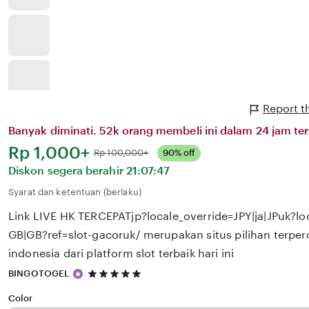
Report t
Banyak diminati. 52k orang membeli ini dalam 24 jam ter
Harga:
Rp 1,000+
Normal:
Rp 100,000+
90% off
Diskon segera berahir
21:07:47
Syarat dan ketentuan (berlaku)
Link LIVE HK TERCEPATjp?locale_override=JPY|ja|JPuk?lo
GB|GB?ref=slot-gacoruk/ merupakan situs pilihan terper
indonesia dari platform slot terbaik hari ini
5
BINGOTOGEL
out
of
Color
5