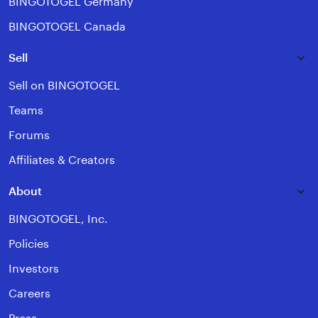
BINGOTOGEL Germany
BINGOTOGEL Canada
Sell
Sell on BINGOTOGEL
Teams
Forums
Affiliates & Creators
About
BINGOTOGEL, Inc.
Policies
Investors
Careers