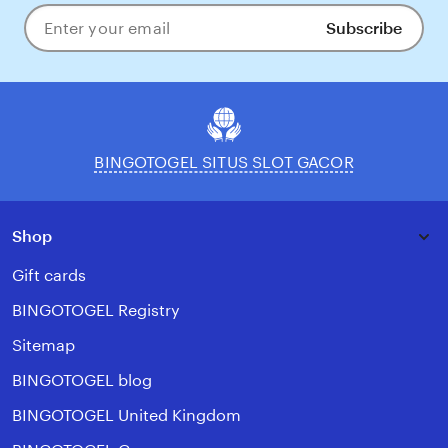
Subscribe
Enter
your
email
BINGOTOGEL SITUS SLOT GACOR
Shop
Gift cards
BINGOTOGEL Registry
Sitemap
BINGOTOGEL blog
BINGOTOGEL United Kingdom