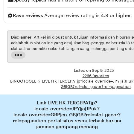
Rave reviews
Average review rating is 4.8 or higher.
Disclaimer:
Artikel ini dibuat untuk tujuan informasi dan hiburan 
adalah situs slot online yang ditujukan bagi pengguna berusia 18 
slot online memiliki risiko kehilangan uang, sehingga penting unt
bertanggung jawab. Penulis tidak menganjurkan pembaca untuk b
Read
penghasilan utama. Semua kemenangan maupun kekalahan sep
the
pada faktor keberuntungan dan manajemen bermain dari masing-m
full
Listed on Sep 9, 2025
description
2266 favorites
BINGOTOGEL
LIVE HK TERCEPATjp?locale_override=JPY|ja|JPuk
GB|GB?ref=slot-gacor?ref=pagination
Link LIVE HK TERCEPATjp?
locale_override=JPY|ja|JPuk?
locale_override=GBP|en-GB|GB?ref=slot-gacor?
ref=pagination portal situs resmi terbaik hari ini
jaminan gampang menang