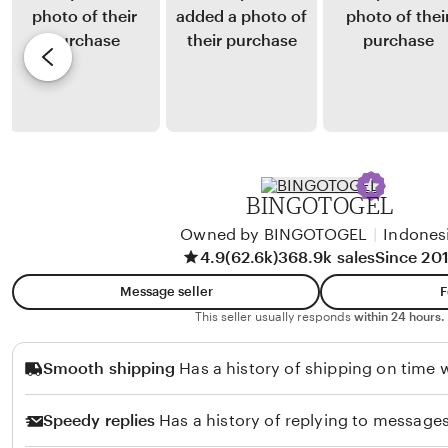
J
y
e
i
K
v
m
a
i
e
t
e
n
i
w
e
e
b
z
y
BINGOTOGEL
H
Owned by BINGOTOGEL
|
Indones
a
4.9
(62.6k)
368.9k sales
Since 20
n
n
Message seller
F
a
This seller usually responds
within 24 hours.
h
Smooth shipping
Has a history of shipping on time w
Speedy replies
Has a history of replying to messages