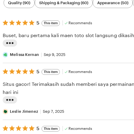
Quality (90)
Shipping & Packaging (60)
Appearance (50)
by
category
5
5
Recommends
This item
out
of
Buset, baru pertama kali maen toto slot langsung dikasi
5
stars
L
i
Melissa Kernan
Sep 9, 2025
s
5
t
5
Recommends
This item
out
i
of
Situs gacor! Terimakasih sudah memberi saya permainan 
5
n
stars
hari ini
g
r
L
e
i
Leslie Jimenez
Sep 7, 2025
v
s
i
5
t
5
Recommends
This item
out