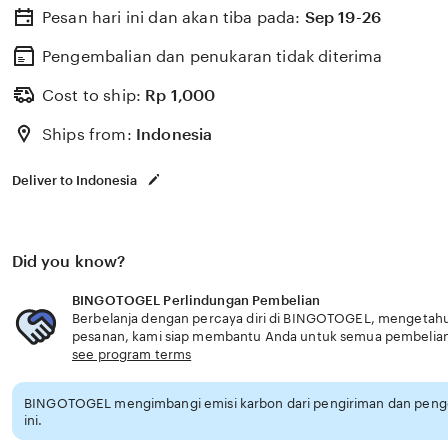
Pesan hari ini dan akan tiba pada:
Sep 19-26
Pengembalian dan penukaran tidak diterima
Cost to ship:
Rp
1,000
Ships from:
Indonesia
Deliver to Indonesia
Did you know?
BINGOTOGEL Perlindungan Pembelian
Berbelanja dengan percaya diri di BINGOTOGEL, mengetahui 
pesanan, kami siap membantu Anda untuk semua pembelia
see program terms
BINGOTOGEL mengimbangi emisi karbon dari pengiriman dan pen
ini.