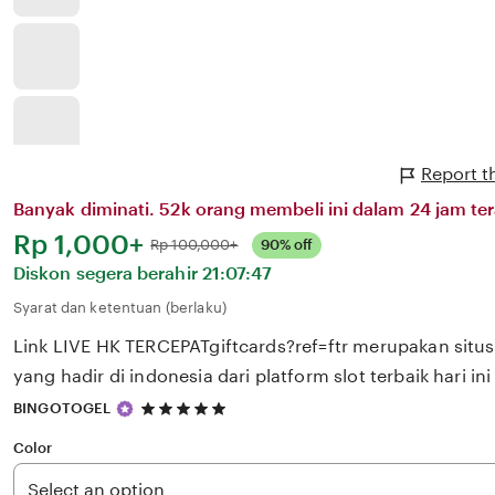
Report t
Banyak diminati. 52k orang membeli ini dalam 24 jam ter
Harga:
Rp 1,000+
Normal:
Rp 100,000+
90% off
Diskon segera berahir
21:07:47
Syarat dan ketentuan (berlaku)
Link LIVE HK TERCEPATgiftcards?ref=ftr merupakan situs
yang hadir di indonesia dari platform slot terbaik hari ini
5
BINGOTOGEL
out
of
Color
5
stars