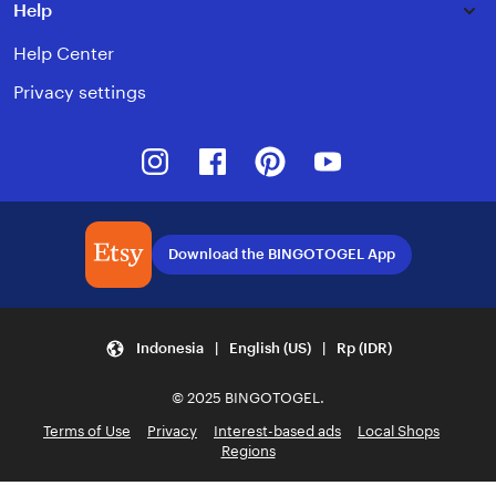
Help
Help Center
Privacy settings
Instagram
Facebook
Pinterest
Youtube
Download the BINGOTOGEL App
Indonesia | English (US) | Rp (IDR)
© 2025 BINGOTOGEL.
Terms of Use
Privacy
Interest-based ads
Local Shops
Regions