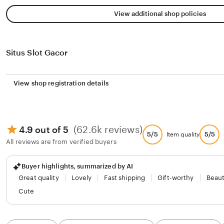
View additional shop policies
Situs Slot Gacor
View shop registration details
(62.6k reviews)
4.9 out of 5
5/5
5/5
Item quality
All reviews are from verified buyers
Buyer highlights, summarized by AI
Great quality
Lovely
Fast shipping
Gift-worthy
Beaut
Cute
Filter