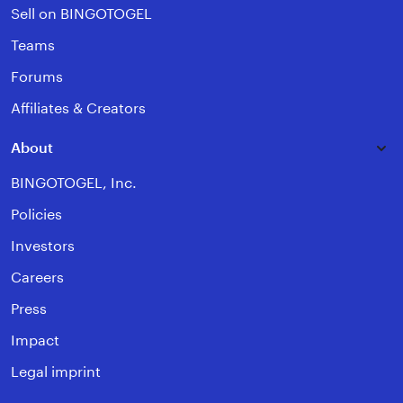
Sell on BINGOTOGEL
Teams
Forums
Affiliates & Creators
About
BINGOTOGEL, Inc.
Policies
Investors
Careers
Press
Impact
Legal imprint