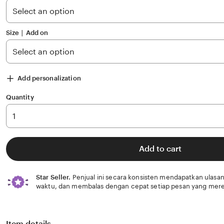
stars
Size ∣ Add on
Add personalization
Quantity
Add to cart
Star Seller.
Penjual ini secara konsisten mendapatkan ulasan
waktu, dan membalas dengan cepat setiap pesan yang mere
Item details