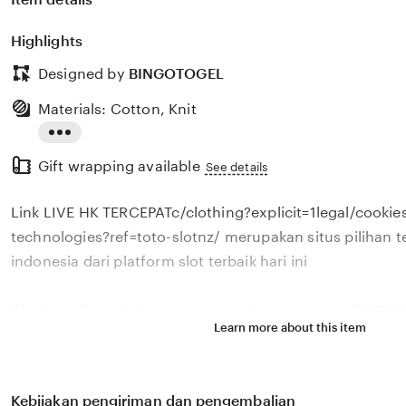
Highlights
Designed by
BINGOTOGEL
Materials: Cotton, Knit
Read
Gift wrapping available
the
See details
full
Link LIVE HK TERCEPATc/clothing?explicit=1legal/cookie
description
technologies?ref=toto-slotnz/ merupakan situs pilihan t
indonesia dari platform slot terbaik hari ini
Disebut sebagai situs gacor toto slot terpercaya, BIN
Learn more about this item
berbagai jenis games slot online dengan tingkat keme
menang hari ini. Tentu BINGOTOGEL menjadi pilihan ya
meraih kemenangan dengan peluang menang besar di si
Kebijakan pengiriman dan pengembalian