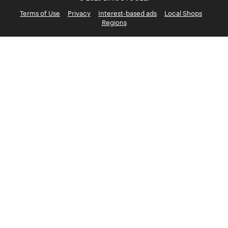
Terms of Use
Privacy
Interest-based ads
Local Shops
Regions