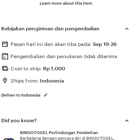
Learn more about this item
Disebut sebagai situs gacor toto slot terpercaya,
BINGOTOGEL menyediakan berbagai jenis games slot
Kebijakan pengiriman dan pengembalian
online dengan tingkat kemenangan tinggi gampang
menang hari ini. Tentu BINGOTOGEL menjadi pilihan
Pesan hari ini dan akan tiba pada:
Sep 19-26
yang tepat untuk Anda meraih kemenangan dengan
peluang menang besar di situs tergacor dan terbaik
Pengembalian dan penukaran tidak diterima
hari ini tahun 2025 minimal deposit 1000 rupiah.
Cost to ship:
Rp
1,000
Ships from:
Indonesia
Deliver to Indonesia
Did you know?
BINGOTOGEL Perlindungan Pembelian
Berbelanja dengan percaya diri di BINGOTOGEL,