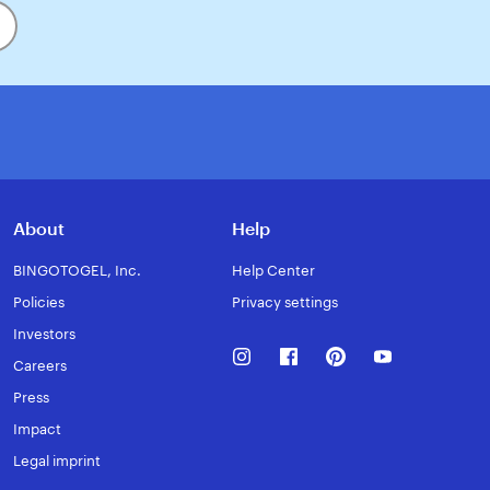
About
Help
BINGOTOGEL, Inc.
Help Center
Policies
Privacy settings
Investors
Instagram
Facebook
Pinterest
Youtube
Careers
Press
Impact
Legal imprint