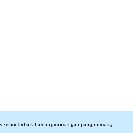
us resmi terbaik hari ini jaminan gampang menang