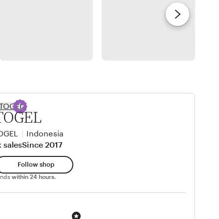
TOGEL
OGEL
|
Indonesia
 sales
Since 2017
Follow shop
ponds
within 24 hours.