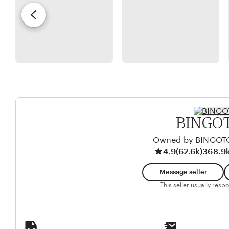
v
e
i
y
i
r
e
K
e
n
J
a
w
a
i
t
b
n
m
i
y
e
e
H
n
a
e
n
z
BINGO
n
a
Owned by BINGOT
4.9
(62.6k)
368.9k
h
Message seller
This seller usually res