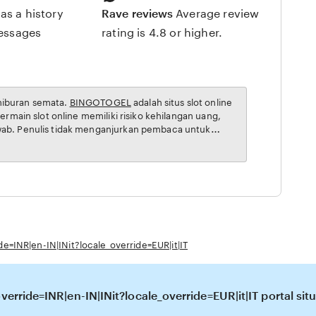
as a history
Rave reviews
Average review
messages
rating is 4.8 or higher.
 hiburan semata.
BINGOTOGEL
adalah situs slot online
ermain slot online memiliki risiko kehilangan uang,
wab. Penulis tidak menganjurkan pembaca untuk
menangan maupun kekalahan sepenuhnya bergantung
 masing-masing individu.
=INR|en-IN|INit?locale_override=EUR|it|IT
rride=INR|en-IN|INit?locale_override=EUR|it|IT portal sit