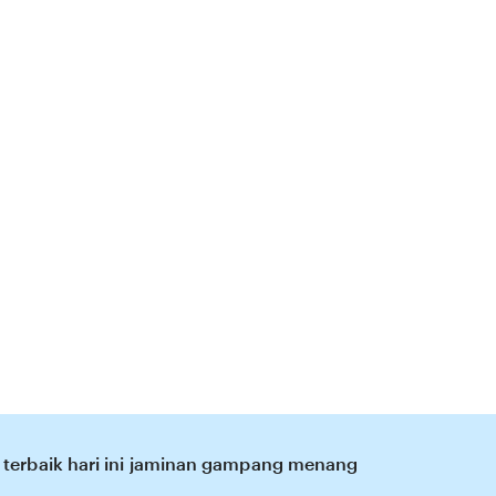
 terbaik hari ini jaminan gampang menang