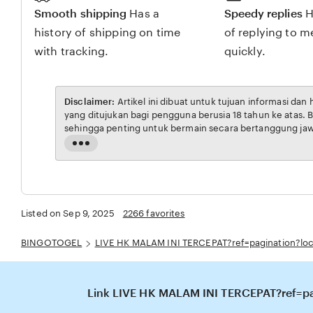
Smooth shipping
Has a
Speedy replies
H
history of shipping on time
of replying to 
with tracking.
quickly.
Disclaimer:
Artikel ini dibuat untuk tujuan informasi dan
yang ditujukan bagi pengguna berusia 18 tahun ke atas. B
sehingga penting untuk bermain secara bertanggung ja
berjudi sebagai sumber penghasilan utama. Semua ke
Read
pada faktor keberuntungan dan manajemen bermain dari
the
full
description
Listed on Sep 9, 2025
2266 favorites
BINGOTOGEL
LIVE HK MALAM INI TERCEPAT?ref=pagination?loc
Link LIVE HK MALAM INI TERCEPAT?ref=pag