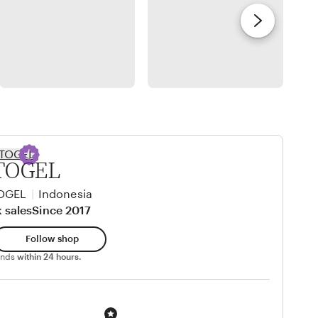
TOGEL
OGEL
|
Indonesia
 sales
Since 2017
Follow shop
ponds
within 24 hours.