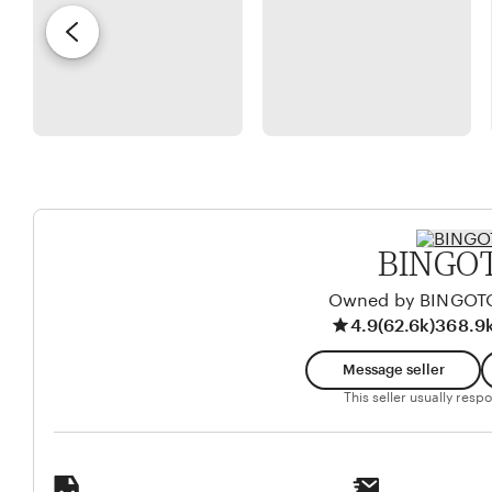
v
e
i
y
i
r
e
K
e
n
J
a
w
a
i
t
b
n
m
i
y
e
e
H
n
a
e
n
z
BINGO
n
a
Owned by BINGOT
4.9
(62.6k)
368.9k
h
Message seller
This seller usually res