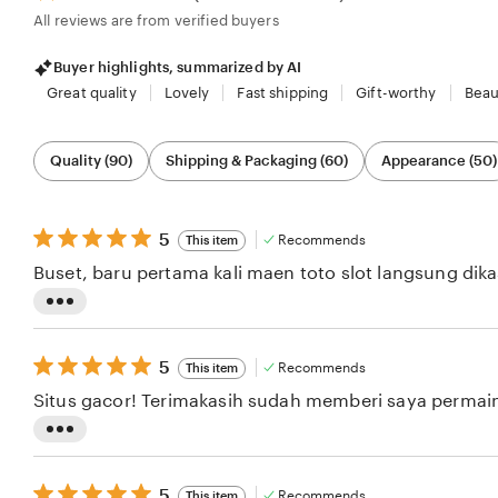
All reviews are from verified buyers
Buyer highlights, summarized by AI
Great quality
Lovely
Fast shipping
Gift-worthy
Beau
Filter
Quality (90)
Shipping & Packaging (60)
Appearance (50)
by
category
5
5
Recommends
This item
out
Buset, baru pertama kali maen toto slot langsung dik
of
5
stars
L
i
5
5
Recommends
This item
s
out
Situs gacor! Terimakasih sudah memberi saya permainan
of
t
5
i
stars
L
n
i
5
g
5
Recommends
This item