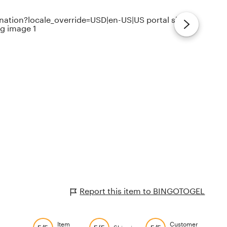
Report this item to BINGOTOGEL
Item
Customer