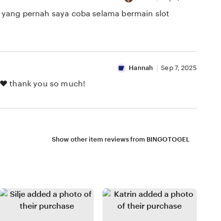
ni yang pernah saya coba selama bermain slot
Hannah
Sep 7, 2025
Gokil parah si ini situs gacor, buat aku langsung jatuh ❤️ thank you so much!
Show other item reviews from BINGOTOGEL