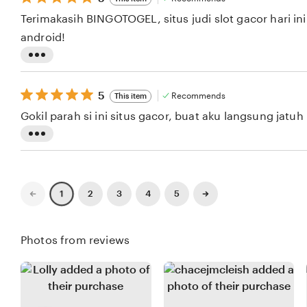
s
out
r
Terimakasih BINGOTOGEL, situs judi slot gacor hari i
of
t
5
e
android!
i
stars
v
n
L
i
g
i
e
5
r
5
Recommends
This item
s
out
w
e
of
t
b
5
v
i
stars
L
y
i
n
i
M
e
g
s
e
w
Previous
Next
r
2
3
4
5
1
t
page
page
l
b
e
i
i
y
v
n
s
Photos from reviews
L
i
g
s
e
e
r
a
s
w
e
K
l
b