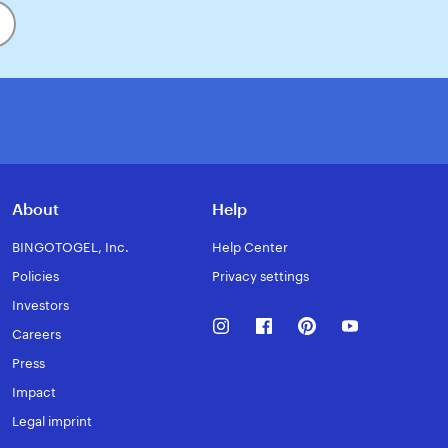
About
Help
BINGOTOGEL, Inc.
Help Center
Policies
Privacy settings
Investors
Instagram
Facebook
Pinterest
Youtube
Careers
Press
Impact
Legal imprint