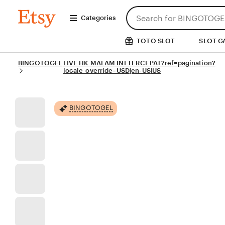
Skip
Search
BINGOTOGEL
to
Categories
for
Content
items
or
TOTO SLOT
SLOT G
shops
BINGOTOGEL
LIVE HK MALAM INI TERCEPAT?ref=pagination?
locale_override=USD|en-US|US
BINGOTOGEL