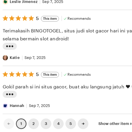
e
i
Leslie Jimenez
Sep 7, 2025
v
s
i
5
t
5
Recommends
This item
out
e
i
of
Terimakasih BINGOTOGEL, situs judi slot gacor hari ini 
5
w
n
stars
selama bermain slot android!
b
g
y
r
L
M
e
i
Katie
Sep 7, 2025
e
v
s
l
i
5
t
5
Recommends
This item
out
i
e
i
of
Gokil par
5
s
w
n
stars
s
b
g
L
a
y
r
i
Hannah
Sep 7, 2025
K
L
e
s
e
e
v
t
Previous
Next
2
3
4
5
Show other item
1
page
page
r
s
i
i