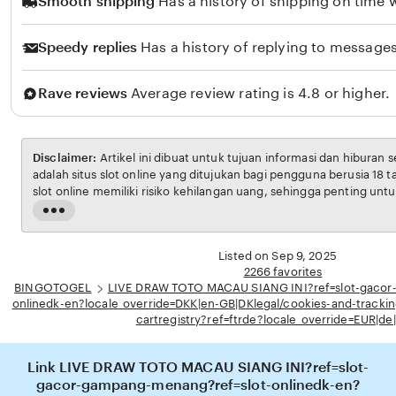
Smooth shipping
Has a history of shipping on time w
Speedy replies
Has a history of replying to messages
Rave reviews
Average review rating is 4.8 or higher.
Disclaimer:
Artikel ini dibuat untuk tujuan informasi dan hiburan 
adalah situs slot online yang ditujukan bagi pengguna berusia 18 
slot online memiliki risiko kehilangan uang, sehingga penting unt
bertanggung jawab. Penulis tidak menganjurkan pembaca untuk b
Read
penghasilan utama. Semua kemenangan maupun kekalahan sep
the
pada faktor keberuntungan dan manajemen bermain dari masing-m
full
Listed on Sep 9, 2025
description
2266 favorites
BINGOTOGEL
LIVE DRAW TOTO MACAU SIANG INI?ref=slot-gacor
onlinedk-en?locale_override=DKK|en-GB|DKlegal/cookies-and-trackin
cartregistry?ref=ftrde?locale_override=EUR|de
Link LIVE DRAW TOTO MACAU SIANG INI?ref=slot-
gacor-gampang-menang?ref=slot-onlinedk-en?