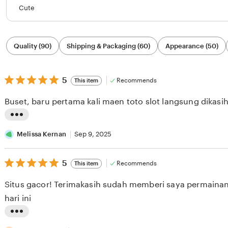
Cute
Filter
Quality (90)
Shipping & Packaging (60)
Appearance (50)
by
category
5
5
Recommends
This item
out
of
Buset, baru pertama kali maen toto slot langsung dikasi
5
stars
L
i
Melissa Kernan
Sep 9, 2025
s
5
t
5
Recommends
This item
out
i
of
Situs gacor! Terimakasih sudah memberi saya permainan 
5
n
stars
hari ini
g
r
L