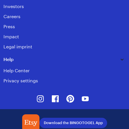
Investors
Careers
Press
Impact
Legal imprint
Help
Help Center
Privacy settings
Instagram
Facebook
Pinterest
Youtube
Download the BINGOTOGEL App