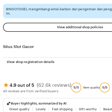
BINGOTOGEL mengimbangi emisi karbon dari pengiriman dan pen
ini.
View additional shop policies
Situs Slot Gacor
View shop registration details
(62.6k reviews)
4.9 out of 5
5/5
5/5
Item quality
All reviews are from verified buyers
Buyer highlights, summarized by AI
Great quality
Lovely
Fast shipping
Gift-worthy
Beaut