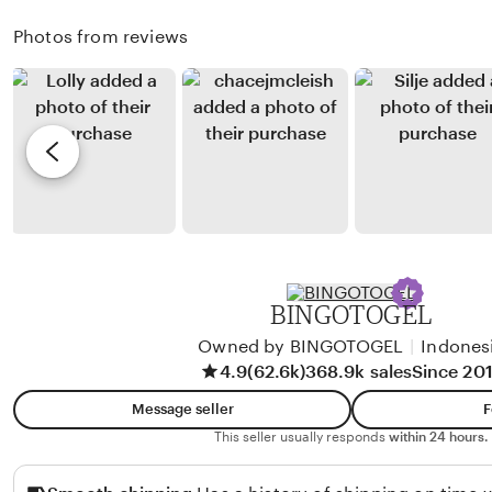
n
l
e
n
Photos from reviews
a
i
w
g
n
e
b
r
J
y
e
i
K
v
m
a
i
e
t
e
n
i
w
e
e
b
z
y
BINGOTOGEL
H
Owned by BINGOTOGEL
|
Indones
a
4.9
(62.6k)
368.9k sales
Since 20
n
n
Message seller
F
a
This seller usually responds
within 24 hours.
h