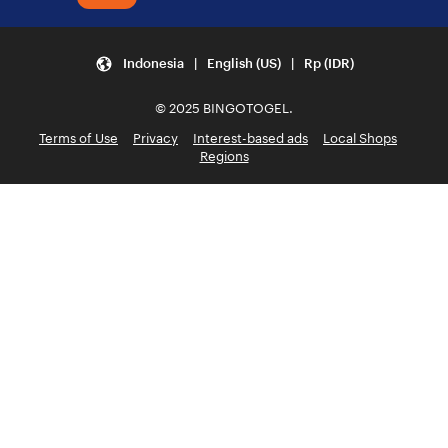
Indonesia | English (US) | Rp (IDR)
© 2025 BINGOTOGEL.
Terms of Use
Privacy
Interest-based ads
Local Shops
Regions