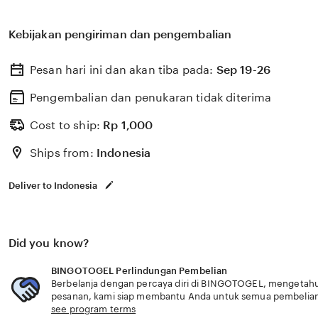
Disebut sebagai situs gacor toto slot terpercaya, BIN
berbagai jenis games slot online dengan tingkat keme
Kebijakan pengiriman dan pengembalian
menang hari ini. Tentu BINGOTOGEL menjadi pilihan ya
meraih kemenangan dengan peluang menang besar di si
Pesan hari ini dan akan tiba pada:
Sep 19-26
terbaik hari ini tahun 2025 minimal deposit 1000 rupiah.
Pengembalian dan penukaran tidak diterima
Cost to ship:
Rp
1,000
Ships from:
Indonesia
Deliver to Indonesia
Did you know?
BINGOTOGEL Perlindungan Pembelian
Berbelanja dengan percaya diri di BINGOTOGEL, mengetahui 
pesanan, kami siap membantu Anda untuk semua pembelia
see program terms