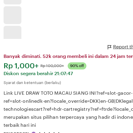
Report t
Banyak diminati. 52k orang membeli ini dalam 24 jam ter
Harga:
Rp 1,000+
Normal:
Rp 100,000+
90% off
Diskon segera berahir
21:07:47
Syarat dan ketentuan (berlaku)
Link LIVE DRAW TOTO MACAU SIANG INI?ref=slot-gac
ref=slot-onlinedk-en?locale_override=DKK|en-GB|DKlegal
technologiescart?ref=hdr-cartregistry?ref=ftrde?locale
merupakan situs pilihan terpercaya yang hadir di indones
terbaik hari ini