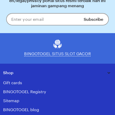
en/legal/privacy portal situs resmi terbaik hari ini
jaminan gampang menang
Subscribe
Enter
your
email
BINGOTOGEL SITUS SLOT GACOR
Shop
Gift cards
BINGOTOGEL Registry
Sitemap
BINGOTOGEL blog