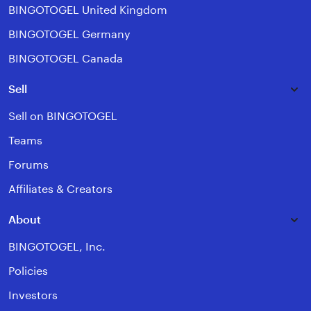
BINGOTOGEL United Kingdom
BINGOTOGEL Germany
BINGOTOGEL Canada
Sell
Sell on BINGOTOGEL
Teams
Forums
Affiliates & Creators
About
BINGOTOGEL, Inc.
Policies
Investors