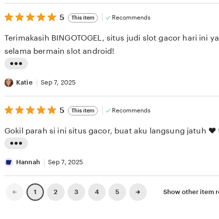
v
s
i
5
t
5
Recommends
This item
out
e
i
of
Terimakasih BINGOTOGEL, situs judi slot gacor hari ini 
5
w
n
stars
selama bermain slot android!
b
g
y
r
L
M
e
i
Katie
Sep 7, 2025
e
v
s
l
i
5
t
5
Recommends
This item
out
i
e
i
of
Gokil par
5
s
w
n
stars
s
b
g
L
a
y
r
i
Hannah
Sep 7, 2025
K
L
e
s
e
e
v
t
Previous
Next
2
3
4
5
Show other item
1
page
page
r
s
i
i
n
l
e
n