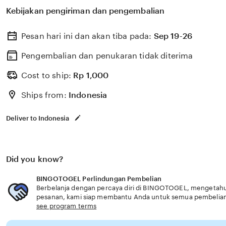
menang hari ini. Tentu BINGOTOGEL menjadi pilihan ya
Kebijakan pengiriman dan pengembalian
meraih kemenangan dengan peluang menang besar di si
terbaik hari ini tahun 2025 minimal deposit 1000 rupiah.
Pesan hari ini dan akan tiba pada:
Sep 19-26
Pengembalian dan penukaran tidak diterima
Cost to ship:
Rp
1,000
Ships from:
Indonesia
Deliver to Indonesia
Did you know?
BINGOTOGEL Perlindungan Pembelian
Berbelanja dengan percaya diri di BINGOTOGEL, mengetahui 
pesanan, kami siap membantu Anda untuk semua pembelia
see program terms