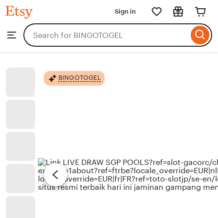
BINGOTOGEL
Sign in
Skip
to
Search
Browse
ontent
for
items
or
shops
BINGOTOGEL