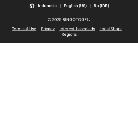
Indonesia | English (US) | Rp (IDR)
© 2025 BINGOTOGEL.
Terms of Use
Privacy
Interest-based ads
Local Shops
Regions