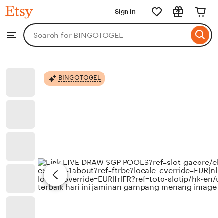
BINGOTOGEL
Sign in
Skip
to
Search
Browse
ontent
for
items
or
shops
BINGOTOGEL