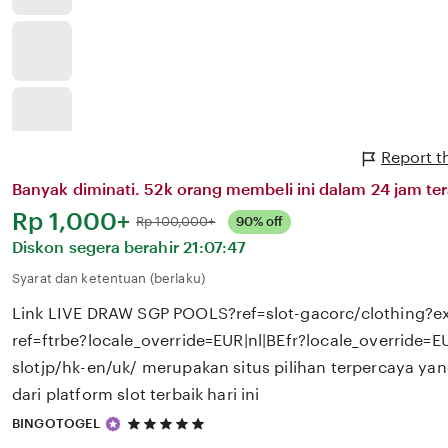
Report t
Banyak diminati. 52k orang membeli ini dalam 24 jam ter
Harga:
Rp 1,000+
Normal:
Rp 100,000+
90% off
Diskon segera berahir
21:07:47
Syarat dan ketentuan (berlaku)
Link LIVE DRAW SGP POOLS?ref=slot-gacorc/clothing?ex
ref=ftrbe?locale_override=EUR|nl|BEfr?locale_override=EU
slotjp/hk-en/uk/ merupakan situs pilihan terpercaya yan
dari platform slot terbaik hari ini
5
BINGOTOGEL
out