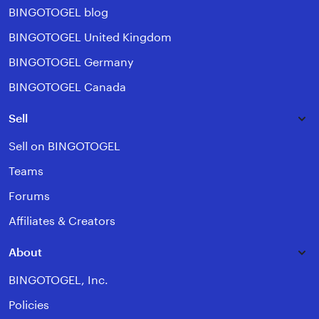
BINGOTOGEL blog
BINGOTOGEL United Kingdom
BINGOTOGEL Germany
BINGOTOGEL Canada
Sell
Sell on BINGOTOGEL
Teams
Forums
Affiliates & Creators
About
BINGOTOGEL, Inc.
Policies