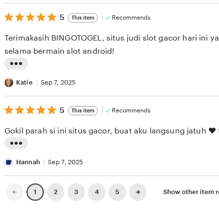
v
s
i
5
t
5
Recommends
This item
out
e
i
of
Terimakasih BINGOTOGEL, situs judi slot gacor hari ini 
5
w
n
stars
selama bermain slot android!
b
g
y
r
L
M
e
i
Katie
Sep 7, 2025
e
v
s
l
i
5
t
5
Recommends
This item
out
i
e
i
of
Gokil par
5
s
w
n
stars
s
b
g
L
a
y
r
i
Hannah
Sep 7, 2025
K
L
e
s
e
e
v
t
Previous
Next
2
3
4
5
Show other item
1
page
page
r
s
i
i
n
l
e
n