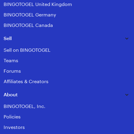
BINGOTOGEL United Kingdom
BINGOTOGEL Germany
BINGOTOGEL Canada
Sell
Sell on BINGOTOGEL
Teams
Forums
Affiliates & Creators
About
BINGOTOGEL, Inc.
Policies
Investors