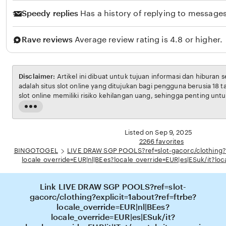
Speedy replies
Has a history of replying to messages
Rave reviews
Average review rating is 4.8 or higher.
Disclaimer:
Artikel ini dibuat untuk tujuan informasi dan hiburan 
adalah situs slot online yang ditujukan bagi pengguna berusia 18 
slot online memiliki risiko kehilangan uang, sehingga penting unt
bertanggung jawab. Penulis tidak menganjurkan pembaca untuk b
Read
penghasilan utama. Semua kemenangan maupun kekalahan sep
the
pada faktor keberuntungan dan manajemen bermain dari masing-m
full
Listed on Sep 9, 2025
description
2266 favorites
BINGOTOGEL
LIVE DRAW SGP POOLS?ref=slot-gacorc/clothing?e
locale_override=EUR|nl|BEes?locale_override=EUR|es|ESuk/it?loca
Link LIVE DRAW SGP POOLS?ref=slot-
gacorc/clothing?explicit=1about?ref=ftrbe?
locale_override=EUR|nl|BEes?
locale_override=EUR|es|ESuk/it?