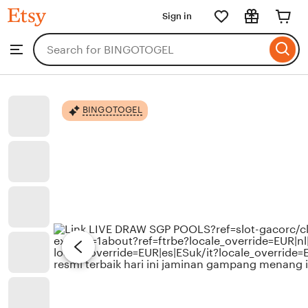
BINGOTOGEL
Sign in
Skip
to
Search
Browse
ontent
for
items
or
shops
BINGOTOGEL