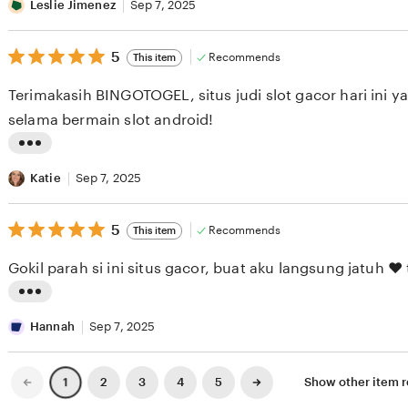
e
i
Leslie Jimenez
Sep 7, 2025
v
s
i
5
t
5
Recommends
This item
out
e
i
of
Terimakasih BINGOTOGEL, situs judi slot gacor hari ini 
5
w
n
stars
selama bermain slot android!
b
g
y
r
L
M
e
i
Katie
Sep 7, 2025
e
v
s
l
i
5
t
5
Recommends
This item
out
i
e
i
of
Gokil par
5
s
w
n
stars
s
b
g
L
a
y
r
i
Hannah
Sep 7, 2025
K
L
e
s
e
e
v
t
Previous
Next
2
3
4
5
Show other item
1
page
page
r
s
i
i