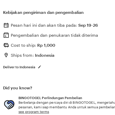
Disebut sebagai situs gacor toto slot terpercaya, BIN
berbagai jenis games slot online dengan tingkat keme
Kebijakan pengiriman dan pengembalian
menang hari ini. Tentu BINGOTOGEL menjadi pilihan ya
meraih kemenangan dengan peluang menang besar di si
Pesan hari ini dan akan tiba pada:
Sep 19-26
terbaik hari ini tahun 2025 minimal deposit 1000 rupiah.
Pengembalian dan penukaran tidak diterima
Cost to ship:
Rp
1,000
Ships from:
Indonesia
Deliver to Indonesia
Did you know?
BINGOTOGEL Perlindungan Pembelian
Berbelanja dengan percaya diri di BINGOTOGEL, mengetahui 
pesanan, kami siap membantu Anda untuk semua pembelia
see program terms