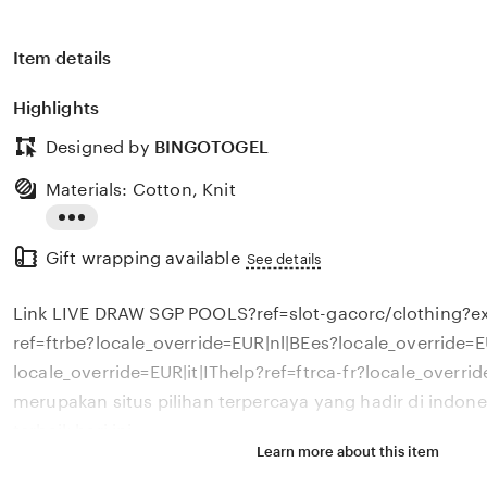
Item details
Highlights
Designed by
BINGOTOGEL
Materials: Cotton, Knit
Read
Gift wrapping available
the
See details
full
Link LIVE DRAW SGP POOLS?ref=slot-gacorc/clothing?ex
description
ref=ftrbe?locale_override=EUR|nl|BEes?locale_override=E
locale_override=EUR|it|IThelp?ref=ftrca-fr?locale_overri
merupakan situs pilihan terpercaya yang hadir di indones
terbaik hari ini
Learn more about this item