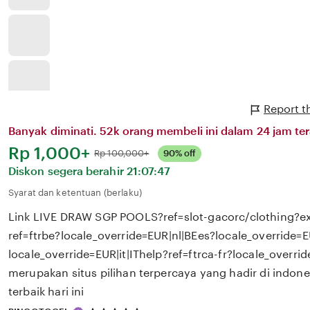
Report t
Banyak diminati. 52k orang membeli ini dalam 24 jam ter
Harga:
Rp 1,000+
Normal:
Rp 100,000+
90% off
Diskon segera berahir
21:07:47
Syarat dan ketentuan (berlaku)
Link LIVE DRAW SGP POOLS?ref=slot-gacorc/clothing?ex
ref=ftrbe?locale_override=EUR|nl|BEes?locale_override=E
locale_override=EUR|it|IThelp?ref=ftrca-fr?locale_overri
merupakan situs pilihan terpercaya yang hadir di indones
terbaik hari ini