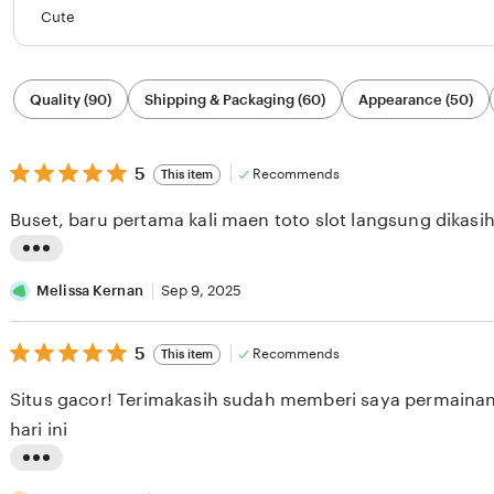
Cute
Filter
Quality (90)
Shipping & Packaging (60)
Appearance (50)
by
category
5
5
Recommends
This item
out
of
Buset, baru pertama kali maen toto slot langsung dikasi
5
stars
L
i
Melissa Kernan
Sep 9, 2025
s
5
t
5
Recommends
This item
out
i
of
Situs gacor! Terimakasih sudah memberi saya permainan 
5
n
stars
hari ini
g
r
L