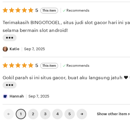
v
s
i
5
t
5
Recommends
This item
out
e
i
of
Terimakasih BINGOTOGEL, situs judi slot gacor hari ini 
5
w
n
stars
selama bermain slot android!
b
g
y
r
L
M
e
i
Katie
Sep 7, 2025
e
v
s
l
i
5
t
5
Recommends
This item
out
i
e
i
of
Gokil par
5
s
w
n
stars
s
b
g
L
a
y
r
i
Hannah
Sep 7, 2025
K
L
e
s
e
e
v
t
Previous
Next
2
3
4
5
Show other item
1
page
page
r
s
i
i
n
l
e
n