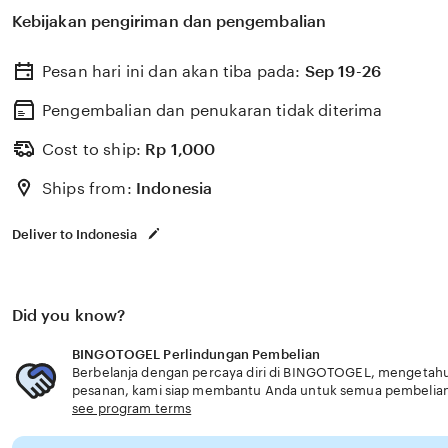
menang hari ini. Tentu BINGOTOGEL menjadi pilihan ya
Kebijakan pengiriman dan pengembalian
meraih kemenangan dengan peluang menang besar di si
terbaik hari ini tahun 2025 minimal deposit 1000 rupiah.
Pesan hari ini dan akan tiba pada:
Sep 19-26
Pengembalian dan penukaran tidak diterima
Cost to ship:
Rp
1,000
Ships from:
Indonesia
Deliver to Indonesia
Did you know?
BINGOTOGEL Perlindungan Pembelian
Berbelanja dengan percaya diri di BINGOTOGEL, mengetahui 
pesanan, kami siap membantu Anda untuk semua pembelia
see program terms