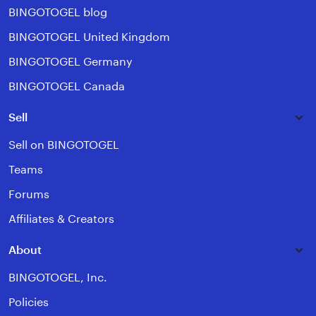
BINGOTOGEL blog
BINGOTOGEL United Kingdom
BINGOTOGEL Germany
BINGOTOGEL Canada
Sell
Sell on BINGOTOGEL
Teams
Forums
Affiliates & Creators
About
BINGOTOGEL, Inc.
Policies