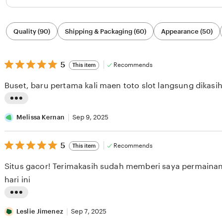
Filter
Quality (90)
Shipping & Packaging (60)
Appearance (50)
by
category
5
5
Recommends
This item
out
of
Buset, baru pertama kali maen toto slot langsung dikasi
5
stars
L
i
Melissa Kernan
Sep 9, 2025
s
5
t
5
Recommends
This item
out
i
of
Situs gacor! Terimakasih sudah memberi saya permainan 
5
n
stars
hari ini
g
r
L
e
i
Leslie Jimenez
Sep 7, 2025