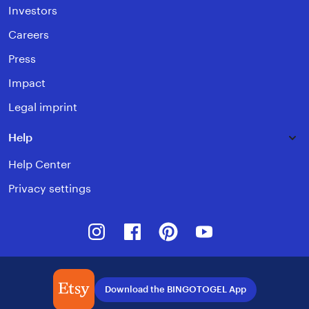
Investors
Careers
Press
Impact
Legal imprint
Help
Help Center
Privacy settings
Instagram
Facebook
Pinterest
Youtube
Download the BINGOTOGEL App