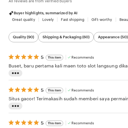
All reviews are from verified buyers
Buyer highlights, summarized by AI
Great quality
Lovely
Fast shipping
Gift-worthy
Beau
Filter
Quality (90)
Shipping & Packaging (60)
Appearance (50)
by
category
5
5
Recommends
This item
out
Buset, baru pertama kali maen toto slot langsung dik
of
5
stars
L
i
5
5
Recommends
This item
s
out
Situs gacor! Terimakasih sudah memberi saya permainan
of
t
5
i
stars
L
n
i
5
g
5
Recommends
This item
s
out