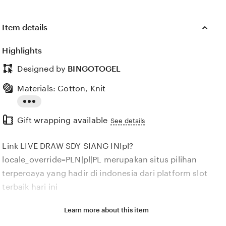
Item details
Highlights
0)
Value (9)
Comfort (8)
Ease of use (2)
Condition (1)
Designed by
BINGOTOGEL
Materials: Cotton, Knit
Read
Gift wrapping available
the
See details
full
Link LIVE DRAW SDY SIANG INIpl?
description
locale_override=PLN|pl|PL merupakan situs pilihan
terpercaya yang hadir di indonesia dari platform slot
terbaik hari ini
Learn more about this item
Disebut sebagai situs gacor toto slot terpercaya,