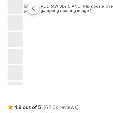
4.9 out of 5
(62.6k reviews)