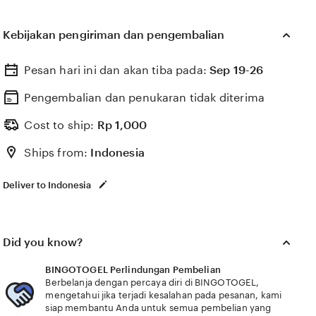
BINGOTOGEL menyediakan berbagai jenis games slot
online dengan tingkat kemenangan tinggi gampang
Kebijakan pengiriman dan pengembalian
menang hari ini. Tentu BINGOTOGEL menjadi pilihan
yang tepat untuk Anda meraih kemenangan dengan
Pesan hari ini dan akan tiba pada:
Sep 19-26
peluang menang besar di situs tergacor dan terbaik
hari ini tahun 2025 minimal deposit 1000 rupiah.
Pengembalian dan penukaran tidak diterima
Cost to ship:
Rp
1,000
Ships from:
Indonesia
Deliver to Indonesia
Did you know?
BINGOTOGEL Perlindungan Pembelian
Berbelanja dengan percaya diri di BINGOTOGEL,
mengetahui jika terjadi kesalahan pada pesanan, kami
siap membantu Anda untuk semua pembelian yang