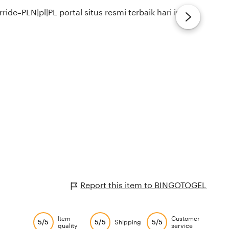
Report this item to BINGOTOGEL
Item
Customer
5/5
5/5
5/5
Shipping
quality
service