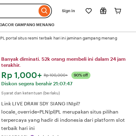
Sign in
 GACOR GAMPANG MENANG
L portal situs resmi terbaik hari ini jaminan gampang menang
Banyak diminati. 52k orang membeli ini dalam 24 jam
terakhir.
Harga:
Rp 1,000+
Normal:
Rp 100,000+
90% off
Diskon segera berahir
21:07:47
Syarat dan ketentuan (berlaku)
Link LIVE DRAW SDY SIANG INIpl?
locale_override=PLN|pl|PL merupakan situs pilihan
terpercaya yang hadir di indonesia dari platform slot
terbaik hari ini