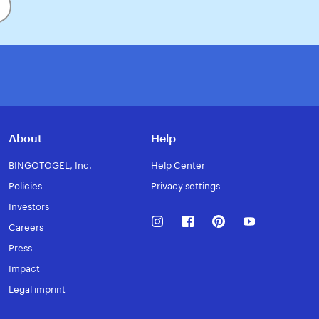
About
Help
BINGOTOGEL, Inc.
Help Center
Policies
Privacy settings
Investors
Instagram
Facebook
Pinterest
Youtube
Careers
Press
Impact
Legal imprint