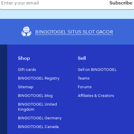
Subscribe
ter
our
ail
BINGOTOGEL SITUS SLOT GACOR
Shop
Sell
Gift cards
Sell on BINGOTOGEL
BINGOTOGEL Registry
Teams
Sitemap
Forums
BINGOTOGEL blog
Affiliates & Creators
BINGOTOGEL United
Kingdom
BINGOTOGEL Germany
BINGOTOGEL Canada