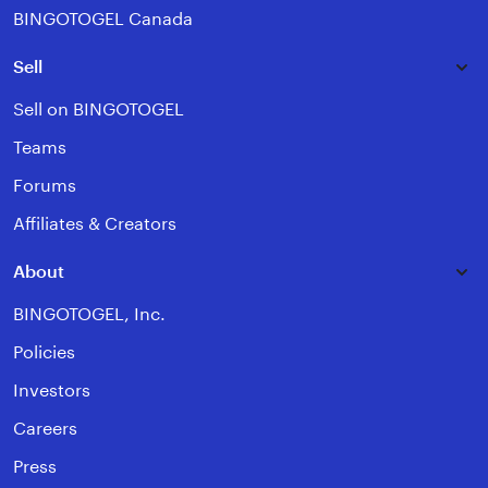
BINGOTOGEL Canada
Sell
Sell on BINGOTOGEL
Teams
Forums
Affiliates & Creators
About
BINGOTOGEL, Inc.
Policies
Investors
Careers
Press