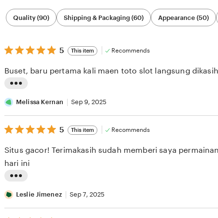
Filter
Quality (90)
Shipping & Packaging (60)
Appearance (50)
by
category
5
5
Recommends
This item
out
of
Buset, baru pertama kali maen toto slot langsung dikasi
5
stars
L
i
Melissa Kernan
Sep 9, 2025
s
5
t
5
Recommends
This item
out
i
of
Situs gacor! Terimakasih sudah memberi saya permainan 
5
n
stars
hari ini
g
r
L
e
i
Leslie Jimenez
Sep 7, 2025
v
s