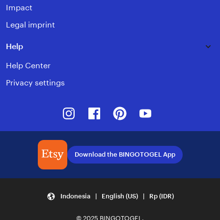
Impact
Legal imprint
Help
Help Center
Privacy settings
Instagram
Facebook
Pinterest
Youtube
Download the BINGOTOGEL App
Indonesia | English (US) | Rp (IDR)
© 2025 BINGOTOGEL.