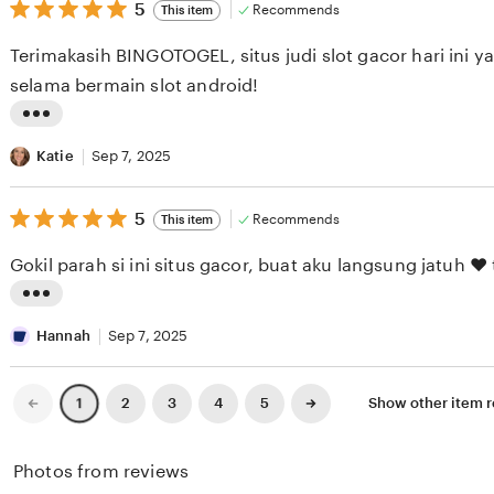
i
5
t
5
Recommends
This item
out
e
i
of
Terimakasih BINGOTOGEL, situs judi slot gacor hari ini 
5
w
n
stars
selama bermain slot android!
b
g
y
r
L
M
e
i
Katie
Sep 7, 2025
e
v
s
l
i
5
t
5
Recommends
This item
out
i
e
i
of
Gokil par
5
s
w
n
stars
s
b
g
L
a
y
r
i
Hannah
Sep 7, 2025
K
L
e
s
e
e
v
t
Previous
Next
2
3
4
5
Show other item
1
page
page
r
s
i
i
n
l
e
n
Photos from reviews
a
i
w
g