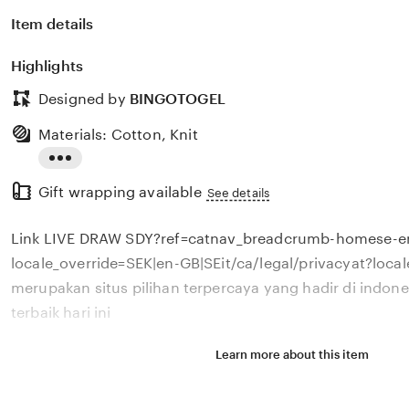
Item details
Highlights
Designed by
BINGOTOGEL
Materials: Cotton, Knit
Read
Gift wrapping available
the
See details
full
Link LIVE DRAW SDY?ref=catnav_breadcrumb-homese-e
description
locale_override=SEK|en-GB|SEit/ca/legal/privacyat?loca
merupakan situs pilihan terpercaya yang hadir di indones
terbaik hari ini
Learn more about this item
Disebut sebagai situs gacor toto slot terpercaya, BIN
berbagai jenis games slot online dengan tingkat keme