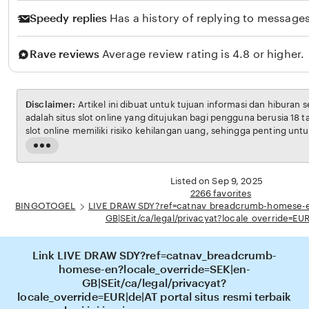
Speedy replies
Has a history of replying to messages
Rave reviews
Average review rating is 4.8 or higher.
Disclaimer:
Artikel ini dibuat untuk tujuan informasi dan hiburan 
adalah situs slot online yang ditujukan bagi pengguna berusia 18 
slot online memiliki risiko kehilangan uang, sehingga penting unt
bertanggung jawab. Penulis tidak menganjurkan pembaca untuk b
Read
penghasilan utama. Semua kemenangan maupun kekalahan sep
the
pada faktor keberuntungan dan manajemen bermain dari masing-m
full
Listed on Sep 9, 2025
description
2266 favorites
BINGOTOGEL
LIVE DRAW SDY?ref=catnav_breadcrumb-homese-en
GB|SEit/ca/legal/privacyat?locale_override=EU
Link LIVE DRAW SDY?ref=catnav_breadcrumb-
homese-en?locale_override=SEK|en-
GB|SEit/ca/legal/privacyat?
locale_override=EUR|de|AT portal situs resmi terbaik