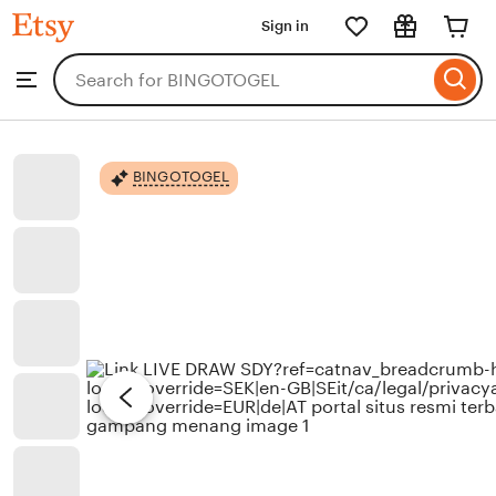
BINGOTOGEL
Sign in
Skip
to
Search
Browse
ontent
for
items
or
shops
BINGOTOGEL