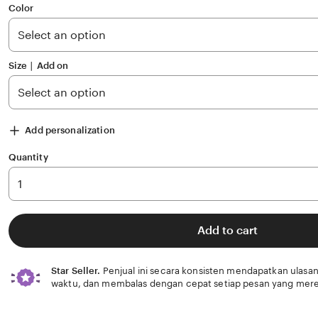
of
Color
5
stars
Size ∣ Add on
Add personalization
Quantity
Add to cart
Star Seller.
Penjual ini secara konsisten mendapatkan ulasan
waktu, dan membalas dengan cepat setiap pesan yang mere