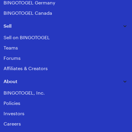
BINGOTOGEL Germany
BINGOTOGEL Canada
Sell
Sell on BINGOTOGEL
Teams
Forums
Affiliates & Creators
About
BINGOTOGEL, Inc.
Policies
Investors
Careers