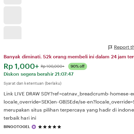
Report t
Banyak diminati. 52k orang membeli ini dalam 24 jam ter
Harga:
Rp 1,000+
Normal:
Rp 100,000+
90% off
Diskon segera berahir
21:07:47
Syarat dan ketentuan (berlaku)
Link LIVE DRAW SDY?ref=catnav_breadcrumb-homese-e
locale_override=SEK|en-GB|SEde/se-en?locale_override=
merupakan situs pilihan terpercaya yang hadir di indones
terbaik hari ini
5
BINGOTOGEL
out