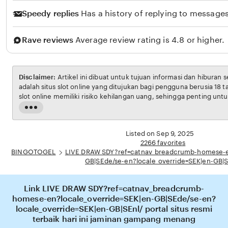
Speedy replies
Has a history of replying to messages
Rave reviews
Average review rating is 4.8 or higher.
Disclaimer:
Artikel ini dibuat untuk tujuan informasi dan hiburan 
adalah situs slot online yang ditujukan bagi pengguna berusia 18 
slot online memiliki risiko kehilangan uang, sehingga penting unt
bertanggung jawab. Penulis tidak menganjurkan pembaca untuk b
Read
penghasilan utama. Semua kemenangan maupun kekalahan sep
the
pada faktor keberuntungan dan manajemen bermain dari masing-m
full
Listed on Sep 9, 2025
description
2266 favorites
BINGOTOGEL
LIVE DRAW SDY?ref=catnav_breadcrumb-homese-en
GB|SEde/se-en?locale_override=SEK|en-GB|S
Link LIVE DRAW SDY?ref=catnav_breadcrumb-
homese-en?locale_override=SEK|en-GB|SEde/se-en?
locale_override=SEK|en-GB|SEnl/ portal situs resmi
terbaik hari ini jaminan gampang menang