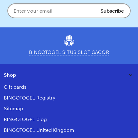
Subscribe
Enter
your
email
BINGOTOGEL SITUS SLOT GACOR
Shop
Gift cards
BINGOTOGEL Registry
Sitemap
BINGOTOGEL blog
BINGOTOGEL United Kingdom