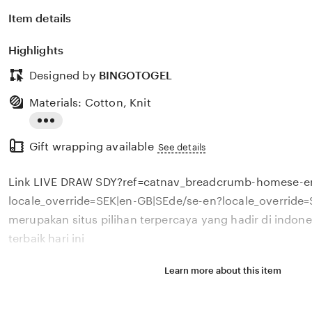
Item details
Highlights
Designed by
BINGOTOGEL
Materials: Cotton, Knit
Read
Gift wrapping available
the
See details
full
Link LIVE DRAW SDY?ref=catnav_breadcrumb-homese-e
description
locale_override=SEK|en-GB|SEde/se-en?locale_override=
merupakan situs pilihan terpercaya yang hadir di indones
terbaik hari ini
Learn more about this item
Disebut sebagai situs gacor toto slot terpercaya, BIN
berbagai jenis games slot online dengan tingkat keme