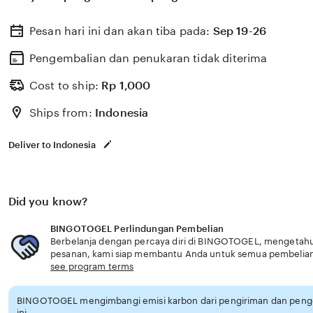
terbaik hari ini tahun 2025 minimal deposit 1000 rupiah.
Pesan hari ini dan akan tiba pada:
Sep 19-26
Pengembalian dan penukaran tidak diterima
Cost to ship:
Rp
1,000
Ships from:
Indonesia
Deliver to Indonesia
Did you know?
BINGOTOGEL Perlindungan Pembelian
Berbelanja dengan percaya diri di BINGOTOGEL, mengetahui 
pesanan, kami siap membantu Anda untuk semua pembelia
see program terms
BINGOTOGEL mengimbangi emisi karbon dari pengiriman dan pen
ini.