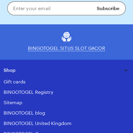
Subscribe
Enter
your
email
BINGOTOGEL SITUS SLOT GACOR
Shop
Gift cards
BINGOTOGEL Registry
Sitemap
BINGOTOGEL blog
BINGOTOGEL United Kingdom