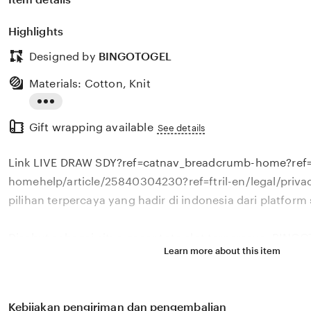
Highlights
Designed by
BINGOTOGEL
Materials: Cotton, Knit
Read
Gift wrapping available
the
See details
full
Link LIVE DRAW SDY?ref=catnav_breadcrumb-home?ref
description
homehelp/article/25840304230?ref=ftril-en/legal/priva
pilihan terpercaya yang hadir di indonesia dari platform s
Disebut sebagai situs gacor toto slot terpercaya, BIN
Learn more about this item
berbagai jenis games slot online dengan tingkat keme
menang hari ini. Tentu BINGOTOGEL menjadi pilihan ya
meraih kemenangan dengan peluang menang besar di si
Kebijakan pengiriman dan pengembalian