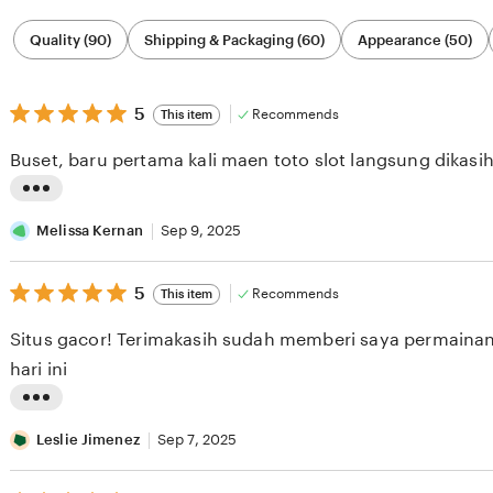
Filter
Quality (90)
Shipping & Packaging (60)
Appearance (50)
by
category
5
5
Recommends
This item
out
of
Buset, baru pertama kali maen toto slot langsung dikasi
5
stars
L
i
Melissa Kernan
Sep 9, 2025
s
5
t
5
Recommends
This item
out
i
of
Situs gacor! Terimakasih sudah memberi saya permainan 
5
n
stars
hari ini
g
r
L
e
i
Leslie Jimenez
Sep 7, 2025
v
s