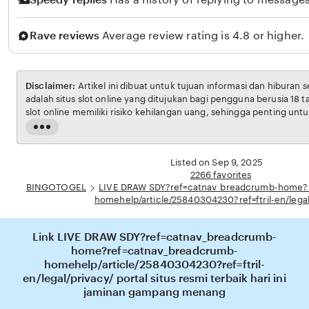
Rave reviews
Average review rating is 4.8 or higher.
Disclaimer:
Artikel ini dibuat untuk tujuan informasi dan hiburan 
adalah situs slot online yang ditujukan bagi pengguna berusia 18 
slot online memiliki risiko kehilangan uang, sehingga penting unt
bertanggung jawab. Penulis tidak menganjurkan pembaca untuk b
Read
penghasilan utama. Semua kemenangan maupun kekalahan sep
the
pada faktor keberuntungan dan manajemen bermain dari masing-m
full
Listed on Sep 9, 2025
description
2266 favorites
BINGOTOGEL
LIVE DRAW SDY?ref=catnav_breadcrumb-home?
homehelp/article/25840304230?ref=ftril-en/legal
Link LIVE DRAW SDY?ref=catnav_breadcrumb-
home?ref=catnav_breadcrumb-
homehelp/article/25840304230?ref=ftril-
en/legal/privacy/ portal situs resmi terbaik hari ini
jaminan gampang menang