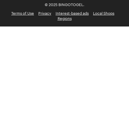
© 2025 BINGOTOGEL.
Terms of Use
Privacy
Interest-based ads
Local Shops
Regions