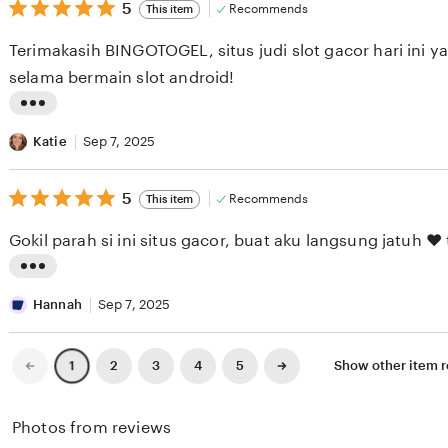
i
5
t
5
Recommends
This item
out
e
i
of
Terimakasih BINGOTOGEL, situs judi slot gacor hari ini 
5
w
n
stars
selama bermain slot android!
b
g
y
r
L
M
e
i
Katie
Sep 7, 2025
e
v
s
l
i
5
t
5
Recommends
This item
out
i
e
i
of
Gokil par
5
s
w
n
stars
s
b
g
L
a
y
r
i
Hannah
Sep 7, 2025
K
L
e
s
e
e
v
t
Previous
Next
2
3
4
5
Show other item
1
page
page
r
s
i
i
n
l
e
n
Photos from reviews
a
i
w
g