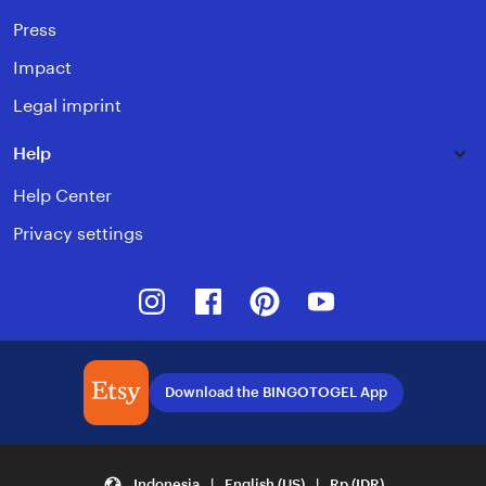
Press
Impact
Legal imprint
Help
Help Center
Privacy settings
Instagram
Facebook
Pinterest
Youtube
Download the BINGOTOGEL App
Indonesia | English (US) | Rp (IDR)