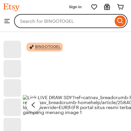
BINGOTOGEL
Sign in
Skip
to
Search
Browse
ontent
for
items
or
shops
BINGOTOGEL