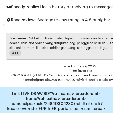
Speedy replies
Has a history of replying to messages
Rave reviews
Average review rating is 4.8 or higher.
Disclaimer:
Artikel ini dibuat untuk tujuan informasi dan hiburan 
adalah situs slot online yang ditujukan bagi pengguna berusia 18 
slot online memiliki risiko kehilangan uang, sehingga penting unt
bertanggung jawab. Penulis tidak menganjurkan pembaca untuk b
Read
penghasilan utama. Semua kemenangan maupun kekalahan sep
the
pada faktor keberuntungan dan manajemen bermain dari masing-m
full
Listed on Sep 9, 2025
description
2266 favorites
BINGOTOGEL
LIVE DRAW SDY?ref=catnav_breadcrumb-home?
homehelp/article/25840304230?ref=ftril-en/fr?locale_ov
Link LIVE DRAW SDY?ref=catnav_breadcrumb-
home?ref=catnav_breadcrumb-
homehelp/article/25840304230?ref=ftril-en/fr?
locale_override=EUR|fr|FR portal situs resmi terbaik