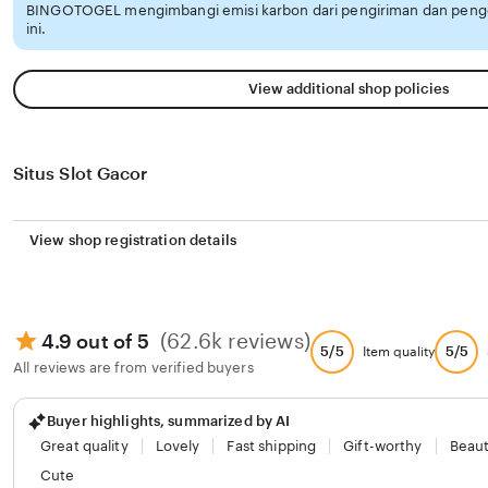
BINGOTOGEL mengimbangi emisi karbon dari pengiriman dan pen
ini.
View additional shop policies
Situs Slot Gacor
View shop registration details
(62.6k reviews)
4.9 out of 5
5/5
5/5
Item quality
All reviews are from verified buyers
Buyer highlights, summarized by AI
Great quality
Lovely
Fast shipping
Gift-worthy
Beaut
Cute