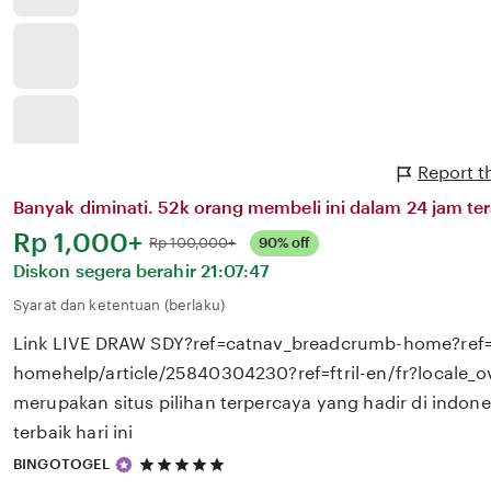
Report t
Banyak diminati. 52k orang membeli ini dalam 24 jam ter
Harga:
Rp 1,000+
Normal:
Rp 100,000+
90% off
Diskon segera berahir
21:07:47
Syarat dan ketentuan (berlaku)
Link LIVE DRAW SDY?ref=catnav_breadcrumb-home?ref
homehelp/article/25840304230?ref=ftril-en/fr?locale_o
merupakan situs pilihan terpercaya yang hadir di indones
terbaik hari ini
5
BINGOTOGEL
out