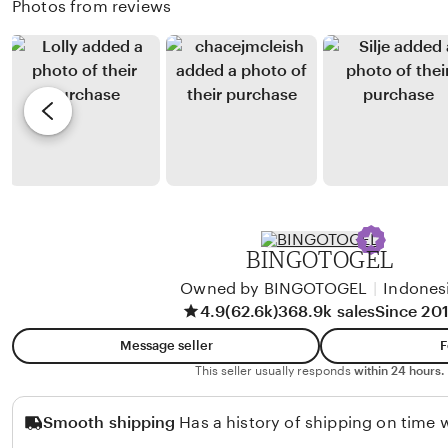
Photos from reviews
a
i
w
g
n
e
b
r
J
y
e
i
K
v
m
a
i
e
t
e
n
i
w
e
e
b
z
y
BINGOTOGEL
H
Owned by BINGOTOGEL
|
Indones
a
4.9
(62.6k)
368.9k sales
Since 20
n
n
Message seller
F
a
This seller usually responds
within 24 hours.
h
Smooth shipping
Has a history of shipping on time w