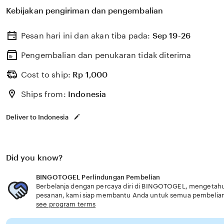
menang hari ini. Tentu BINGOTOGEL menjadi pilihan ya
Kebijakan pengiriman dan pengembalian
meraih kemenangan dengan peluang menang besar di si
terbaik hari ini tahun 2025 minimal deposit 1000 rupiah.
Pesan hari ini dan akan tiba pada:
Sep 19-26
Pengembalian dan penukaran tidak diterima
Cost to ship:
Rp
1,000
Ships from:
Indonesia
Deliver to Indonesia
Did you know?
BINGOTOGEL Perlindungan Pembelian
Berbelanja dengan percaya diri di BINGOTOGEL, mengetahui 
pesanan, kami siap membantu Anda untuk semua pembelia
see program terms