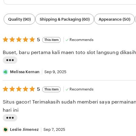
Filter
Quality (90)
Shipping & Packaging (60)
Appearance (50)
by
category
5
5
Recommends
This item
out
of
Buset, baru pertama kali maen toto slot langsung dikasi
5
stars
L
i
Melissa Kernan
Sep 9, 2025
s
5
t
5
Recommends
This item
out
i
of
Situs gacor! Terimakasih sudah memberi saya permainan 
5
n
stars
hari ini
g
r
L
e
i
Leslie Jimenez
Sep 7, 2025