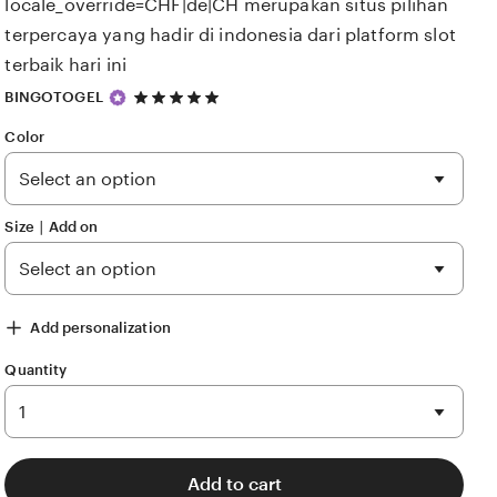
locale_override=CHF|de|CH merupakan situs pilihan
terpercaya yang hadir di indonesia dari platform slot
terbaik hari ini
5
BINGOTOGEL
out
of
Color
5
stars
Size ∣ Add on
Add personalization
Quantity
Add to cart