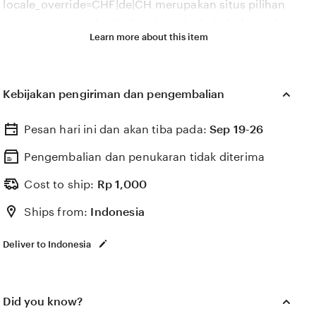
locale_override=CHF|de|CH merupakan situs pilihan
terpercaya yang hadir di indonesia dari platform slot
Learn more about this item
terbaik hari ini
Disebut sebagai situs gacor toto slot terpercaya,
Kebijakan pengiriman dan pengembalian
BINGOTOGEL menyediakan berbagai jenis games slot
online dengan tingkat kemenangan tinggi gampang
Pesan hari ini dan akan tiba pada:
Sep 19-26
menang hari ini. Tentu BINGOTOGEL menjadi pilihan
yang tepat untuk Anda meraih kemenangan dengan
Pengembalian dan penukaran tidak diterima
peluang menang besar di situs tergacor dan terbaik
Cost to ship:
Rp
1,000
hari ini tahun 2025 minimal deposit 1000 rupiah.
Ships from:
Indonesia
Deliver to Indonesia
Did you know?