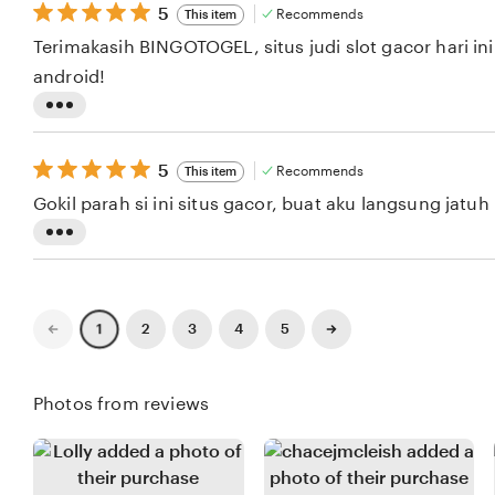
5
g
5
Recommends
This item
s
out
r
Terimakasih BINGOTOGEL, situs judi slot gacor hari i
of
t
5
e
android!
i
stars
v
n
L
i
g
i
e
5
r
5
Recommends
This item
s
out
w
e
of
t
b
5
v
i
stars
L
y
i
n
i
M
e
g
s
e
w
Previous
Next
r
2
3
4
5
1
t
page
page
l
b
e
i
i
y
v
n
s
Photos from reviews
L
i
g
s
e
e
r
a
s
w
e
K