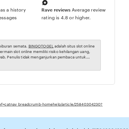
as a history
Rave reviews
Average review
messages
rating is 4.8 or higher.
 hiburan semata.
BINGOTOGEL
adalah situs slot online
ermain slot online memiliki risiko kehilangan uang,
wab. Penulis tidak menganjurkan pembaca untuk
menangan maupun kekalahan sepenuhnya bergantung
 masing-masing individu.
ef=catnav_breadcrumb-homehelp/article/25840304230?