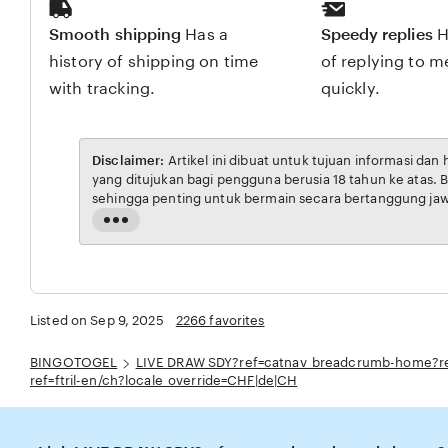
Smooth shipping
Has a
Speedy replies
H
history of shipping on time
of replying to 
with tracking.
quickly.
Disclaimer:
Artikel ini dibuat untuk tujuan informasi dan
yang ditujukan bagi pengguna berusia 18 tahun ke atas. B
sehingga penting untuk bermain secara bertanggung ja
berjudi sebagai sumber penghasilan utama. Semua ke
Read
pada faktor keberuntungan dan manajemen bermain dari
the
full
description
Listed on Sep 9, 2025
2266 favorites
BINGOTOGEL
LIVE DRAW SDY?ref=catnav_breadcrumb-home?r
ref=ftril-en/ch?locale_override=CHF|de|CH