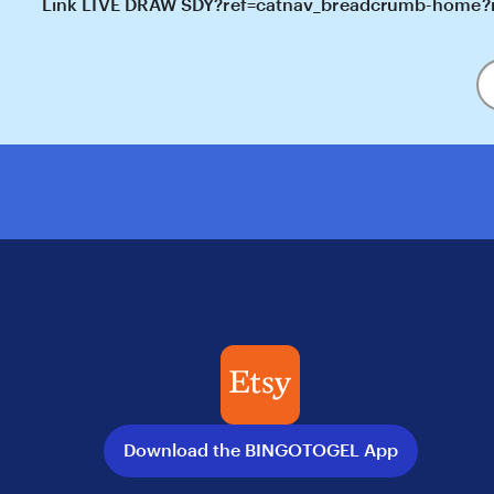
Link LIVE DRAW SDY?ref=catnav_breadcrumb-home?re
En
y
em
Download the BINGOTOGEL App