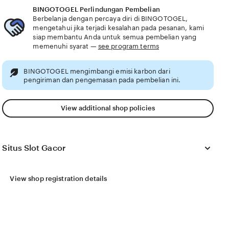
BINGOTOGEL Perlindungan Pembelian
Berbelanja dengan percaya diri di BINGOTOGEL,
mengetahui jika terjadi kesalahan pada pesanan, kami
siap membantu Anda untuk semua pembelian yang
memenuhi syarat —
see program terms
BINGOTOGEL mengimbangi emisi karbon dari
pengiriman dan pengemasan pada pembelian ini.
View additional shop policies
Situs Slot Gacor
View shop registration details