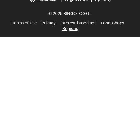
© 2025 BINGOTOGEL.
Terms of Use
Privacy
Interest-based ads
Local Shops
Regions