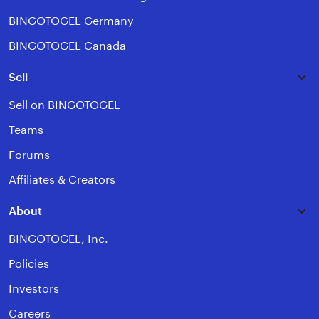
BINGOTOGEL Germany
BINGOTOGEL Canada
Sell
Sell on BINGOTOGEL
Teams
Forums
Affiliates & Creators
About
BINGOTOGEL, Inc.
Policies
Investors
Careers