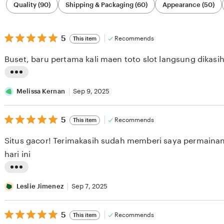
Quality (90)
Shipping & Packaging (60)
Appearance (50)
by
category
5
5
Recommends
This item
out
of
Buset, baru pertama kali maen toto slot langsung dikasi
5
stars
L
i
Melissa Kernan
Sep 9, 2025
s
5
t
5
Recommends
This item
out
i
of
Situs gacor! Terimakasih sudah memberi saya permainan 
5
n
stars
hari ini
g
r
L
e
i
Leslie Jimenez
Sep 7, 2025
v
s
i
5
t
5
Recommends
This item
out