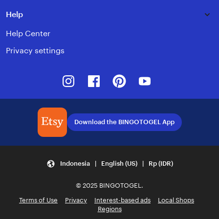
Help
Help Center
Privacy settings
Instagram
Facebook
Pinterest
Youtube
Download the BINGOTOGEL App
Indonesia | English (US) | Rp (IDR)
© 2025 BINGOTOGEL.
Terms of Use
Privacy
Interest-based ads
Local Shops
Regions