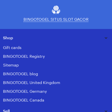
BINGOTOGEL SITUS SLOT GACOR
Shop
Gift cards
BINGOTOGEL Registry
Sitemap
BINGOTOGEL blog
BINGOTOGEL United Kingdom
BINGOTOGEL Germany
BINGOTOGEL Canada
Sell