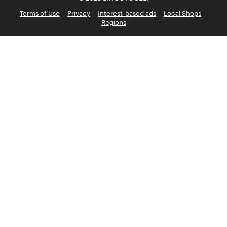
Terms of Use
Privacy
Interest-based ads
Local Shops
Regions