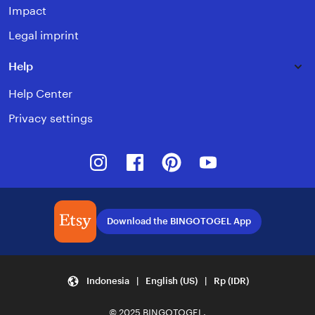
Impact
Legal imprint
Help
Help Center
Privacy settings
Instagram
Facebook
Pinterest
Youtube
Download the BINGOTOGEL App
Indonesia | English (US) | Rp (IDR)
© 2025 BINGOTOGEL.