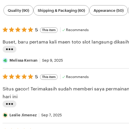
Filter
Quality (90)
Shipping & Packaging (60)
Appearance (50)
by
category
5
5
Recommends
This item
out
of
Buset, baru pertama kali maen toto slot langsung dikasi
5
stars
L
i
Melissa Kernan
Sep 9, 2025
s
5
t
5
Recommends
This item
out
i
of
Situs gacor! Terimakasih sudah memberi saya permainan 
5
n
stars
hari ini
g
r
L
e
i
Leslie Jimenez
Sep 7, 2025
v
s