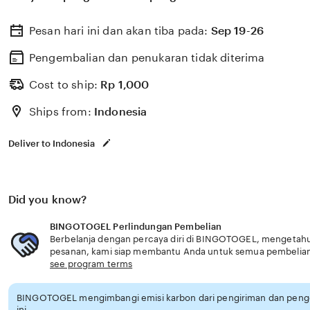
terbaik hari ini tahun 2025 minimal deposit 1000 rupiah.
Pesan hari ini dan akan tiba pada:
Sep 19-26
Pengembalian dan penukaran tidak diterima
Cost to ship:
Rp
1,000
Ships from:
Indonesia
Deliver to Indonesia
Did you know?
BINGOTOGEL Perlindungan Pembelian
Berbelanja dengan percaya diri di BINGOTOGEL, mengetahui 
pesanan, kami siap membantu Anda untuk semua pembelia
see program terms
BINGOTOGEL mengimbangi emisi karbon dari pengiriman dan pen
ini.