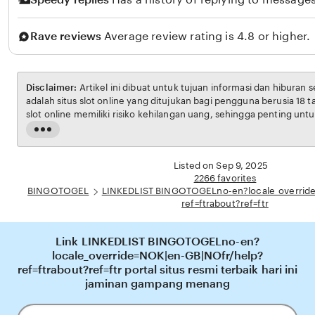
Rave reviews
Average review rating is 4.8 or higher.
Disclaimer:
Artikel ini dibuat untuk tujuan informasi dan hiburan 
adalah situs slot online yang ditujukan bagi pengguna berusia 18 
slot online memiliki risiko kehilangan uang, sehingga penting unt
bertanggung jawab. Penulis tidak menganjurkan pembaca untuk b
Read
penghasilan utama. Semua kemenangan maupun kekalahan sep
the
pada faktor keberuntungan dan manajemen bermain dari masing-m
full
Listed on Sep 9, 2025
description
2266 favorites
BINGOTOGEL
LINKEDLIST BINGOTOGELno-en?locale_overrid
ref=ftrabout?ref=ftr
Link LINKEDLIST BINGOTOGELno-en?
locale_override=NOK|en-GB|NOfr/help?
ref=ftrabout?ref=ftr portal situs resmi terbaik hari ini
jaminan gampang menang