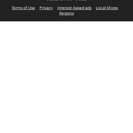
Terms of Use
Privacy
Interest-based ads
Local Shops
Regions