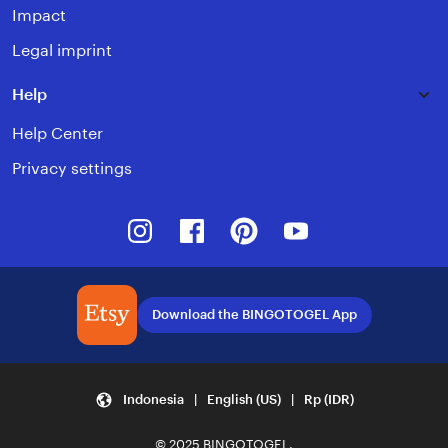
Impact
Legal imprint
Help
Help Center
Privacy settings
Instagram
Facebook
Pinterest
Youtube
Download the BINGOTOGEL App
Indonesia | English (US) | Rp (IDR)
© 2025 BINGOTOGEL.