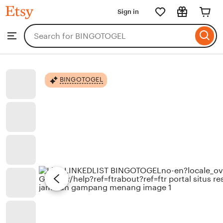
BINGOTOGEL
Sign in
Skip
to
Search
Browse
ontent
for
items
or
shops
BINGOTOGEL