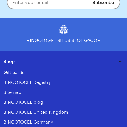
Subscribe
Enter
your
email
BINGOTOGEL SITUS SLOT GACOR
Shop
Gift cards
BINGOTOGEL Registry
Sitemap
BINGOTOGEL blog
BINGOTOGEL United Kingdom
BINGOTOGEL Germany