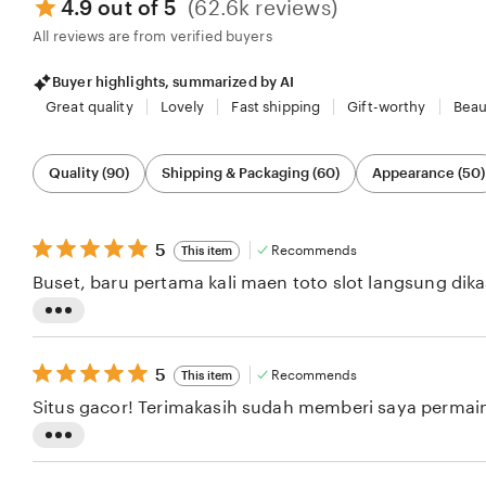
4.9 out of 5
(62.6k reviews)
All reviews are from verified buyers
Buyer highlights, summarized by AI
Great quality
Lovely
Fast shipping
Gift-worthy
Beau
Filter
Quality (90)
Shipping & Packaging (60)
Appearance (50)
by
category
5
5
Recommends
This item
out
Buset, baru pertama kali maen toto slot langsung dik
of
5
stars
L
i
5
5
Recommends
This item
s
out
Situs gacor! Terimakasih sudah memberi saya permainan
of
t
5
i
stars
L
n
i