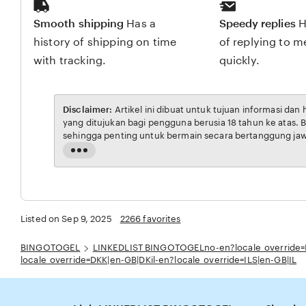
Smooth shipping
Has a
Speedy replies
H
history of shipping on time
of replying to 
with tracking.
quickly.
Disclaimer:
Artikel ini dibuat untuk tujuan informasi dan
yang ditujukan bagi pengguna berusia 18 tahun ke atas. B
sehingga penting untuk bermain secara bertanggung ja
berjudi sebagai sumber penghasilan utama. Semua ke
Read
pada faktor keberuntungan dan manajemen bermain dari
the
full
description
Listed on Sep 9, 2025
2266 favorites
BINGOTOGEL
LINKEDLIST BINGOTOGELno-en?locale_override=N
locale_override=DKK|en-GB|DKil-en?locale_override=ILS|en-GB|IL