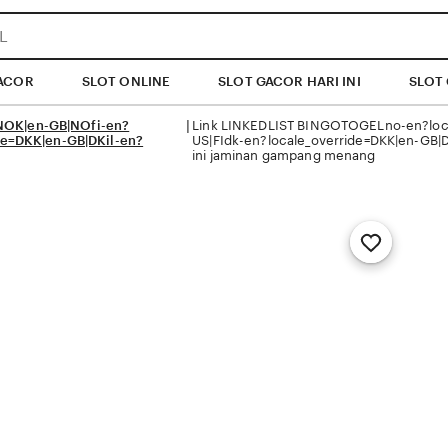
ACOR
SLOT ONLINE
SLOT GACOR HARI INI
SLOT
NOK|en-GB|NOfi-en?
Link LINKEDLIST BINGOTOGELno-en?loca
 | 
de=DKK|en-GB|DKil-en?
US|FIdk-en?locale_override=DKK|en-GB|DKi
ini jaminan gampang menang
Add
to
Favorites