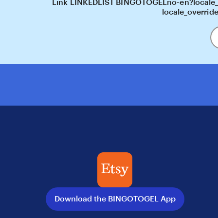
Link LINKEDLIST BINGOTOGELno-en?locale_o
locale_overrid
En
y
em
Download the BINGOTOGEL App