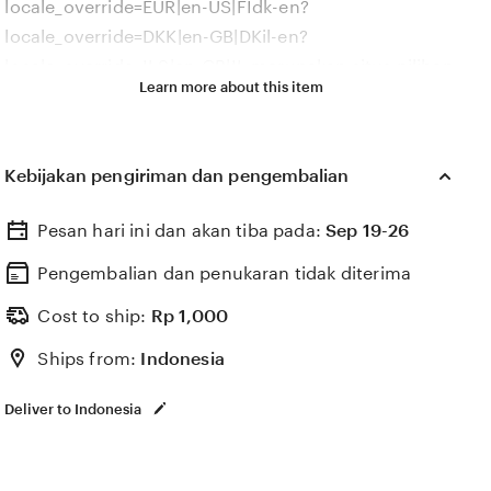
locale_override=EUR|en-US|FIdk-en?
locale_override=DKK|en-GB|DKil-en?
locale_override=ILS|en-GB|IL merupakan situs pilihan
Learn more about this item
terpercaya yang hadir di indonesia dari platform slot
terbaik hari ini
Kebijakan pengiriman dan pengembalian
Disebut sebagai situs gacor toto slot terpercaya,
BINGOTOGEL menyediakan berbagai jenis games slot
Pesan hari ini dan akan tiba pada:
Sep 19-26
online dengan tingkat kemenangan tinggi gampang
menang hari ini. Tentu BINGOTOGEL menjadi pilihan
Pengembalian dan penukaran tidak diterima
yang tepat untuk Anda meraih kemenangan dengan
Cost to ship:
Rp
1,000
peluang menang besar di situs tergacor dan terbaik
Ships from:
Indonesia
hari ini tahun 2025 minimal deposit 1000 rupiah.
Deliver to Indonesia