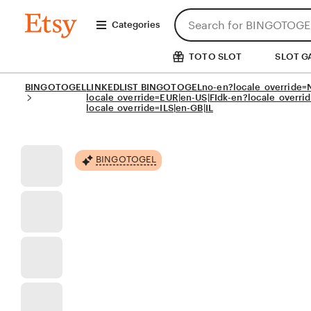
Skip
Search
BINGOTOGEL
to
Categories
for
Content
items
or
TOTO SLOT
SLOT G
shops
BINGOTOGEL
LINKEDLIST BINGOTOGELno-en?locale_override=
locale_override=EUR|en-US|FIdk-en?locale_overri
locale_override=ILS|en-GB|IL
BINGOTOGEL