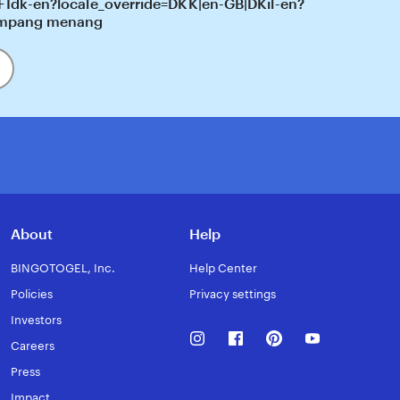
Idk-en?locale_override=DKK|en-GB|DKil-en?
 gampang menang
About
Help
BINGOTOGEL, Inc.
Help Center
Policies
Privacy settings
Investors
Instagram
Facebook
Pinterest
Youtube
Careers
Press
Impact