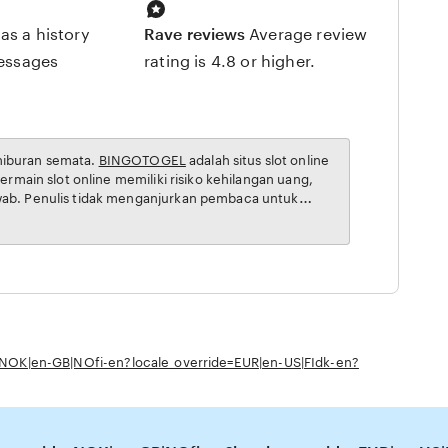
as a history
Rave reviews
Average review
messages
rating is 4.8 or higher.
 hiburan semata.
BINGOTOGEL
adalah situs slot online
ermain slot online memiliki risiko kehilangan uang,
wab. Penulis tidak menganjurkan pembaca untuk
menangan maupun kekalahan sepenuhnya bergantung
 masing-masing individu.
OK|en-GB|NOfi-en?locale_override=EUR|en-US|FIdk-en?