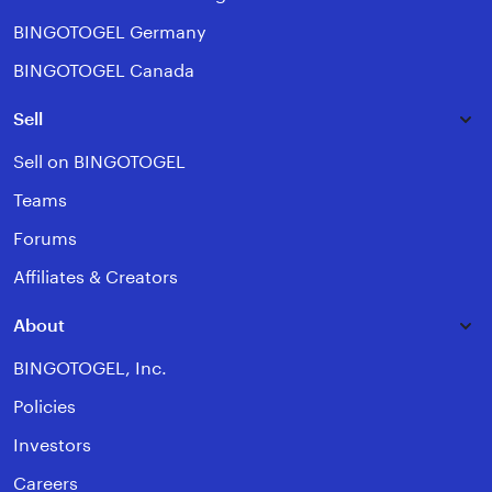
BINGOTOGEL Germany
BINGOTOGEL Canada
Sell
Sell on BINGOTOGEL
Teams
Forums
Affiliates & Creators
About
BINGOTOGEL, Inc.
Policies
Investors
Careers