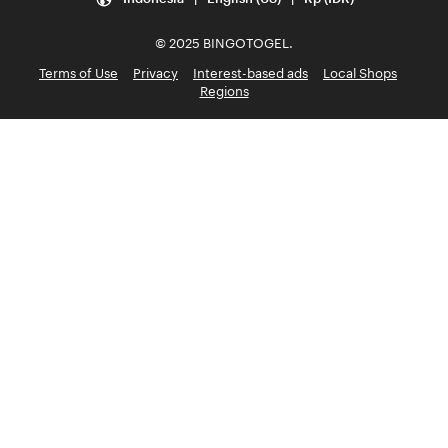
© 2025 BINGOTOGEL.
Terms of Use
Privacy
Interest-based ads
Local Shops
Regions