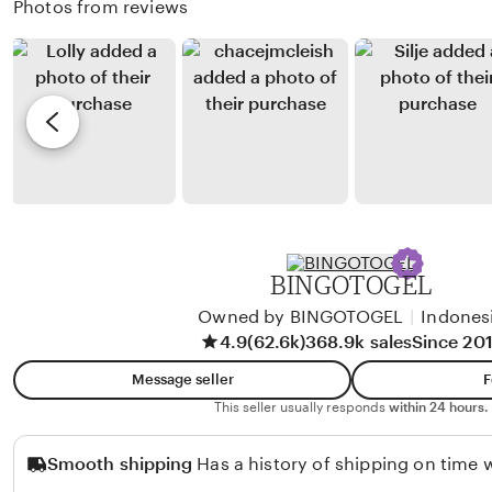
Photos from reviews
a
i
w
g
n
e
b
r
J
y
e
i
K
v
m
a
i
e
t
e
n
i
w
e
e
b
z
y
BINGOTOGEL
H
Owned by BINGOTOGEL
|
Indones
a
4.9
(62.6k)
368.9k sales
Since 20
n
n
Message seller
F
a
This seller usually responds
within 24 hours.
h
Smooth shipping
Has a history of shipping on time w