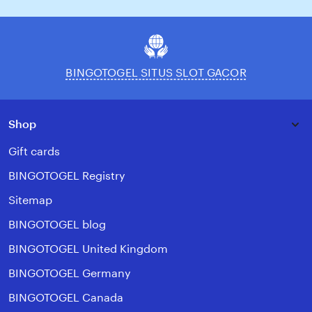
email
BINGOTOGEL SITUS SLOT GACOR
Shop
Gift cards
BINGOTOGEL Registry
Sitemap
BINGOTOGEL blog
BINGOTOGEL United Kingdom
BINGOTOGEL Germany
BINGOTOGEL Canada