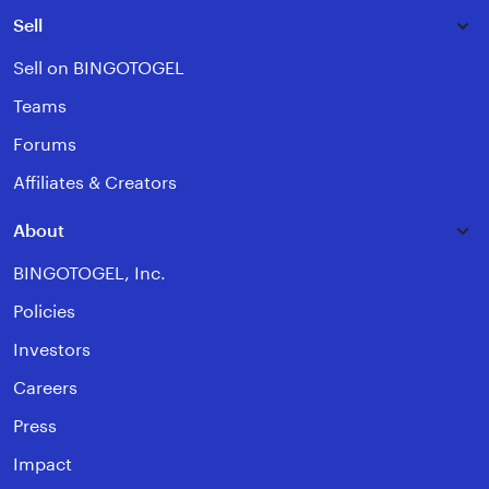
Sell
Sell on BINGOTOGEL
Teams
Forums
Affiliates & Creators
About
BINGOTOGEL, Inc.
Policies
Investors
Careers
Press
Impact