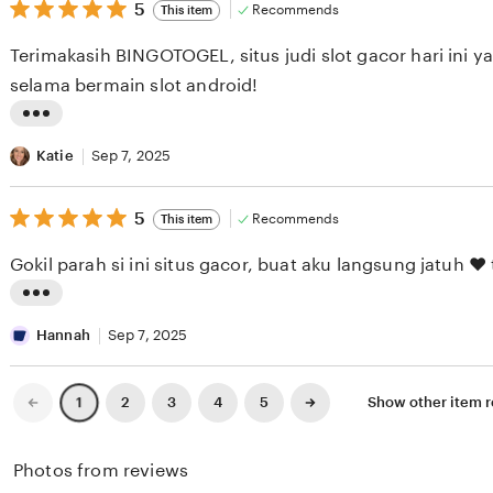
i
5
t
5
Recommends
This item
out
e
i
of
Terimakasih BINGOTOGEL, situs judi slot gacor hari ini 
5
w
n
stars
selama bermain slot android!
b
g
y
r
L
M
e
i
Katie
Sep 7, 2025
e
v
s
l
i
5
t
5
Recommends
This item
out
i
e
i
of
Gokil par
5
s
w
n
stars
s
b
g
L
a
y
r
i
Hannah
Sep 7, 2025
K
L
e
s
e
e
v
t
Previous
Next
2
3
4
5
Show other item
1
page
page
r
s
i
i
n
l
e
n
Photos from reviews
a
i
w
g