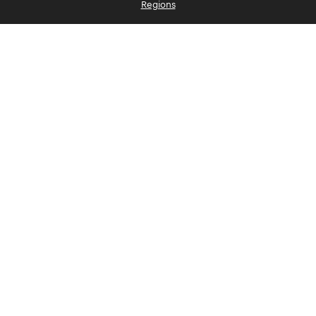
Regions