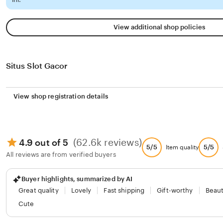
View additional shop policies
Situs Slot Gacor
View shop registration details
(62.6k reviews)
4.9 out of 5
5/5
5/5
Item quality
All reviews are from verified buyers
Buyer highlights, summarized by AI
Great quality
Lovely
Fast shipping
Gift-worthy
Beaut
Cute