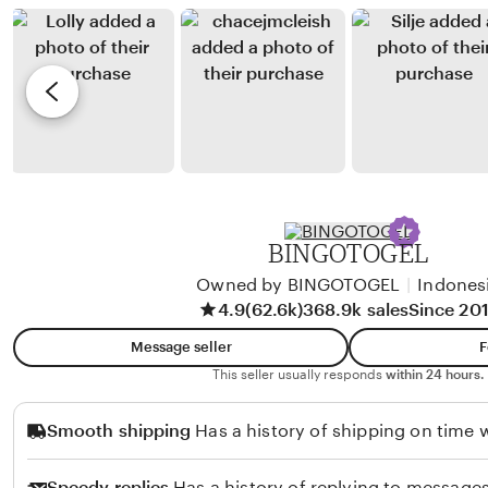
n
e
b
r
J
y
e
i
K
v
m
a
i
e
t
e
n
i
w
e
e
b
z
y
BINGOTOGEL
H
Owned by BINGOTOGEL
|
Indones
a
4.9
(62.6k)
368.9k sales
Since 20
n
n
Message seller
F
a
This seller usually responds
within 24 hours.
h
Smooth shipping
Has a history of shipping on time w
Speedy replies
Has a history of replying to messages