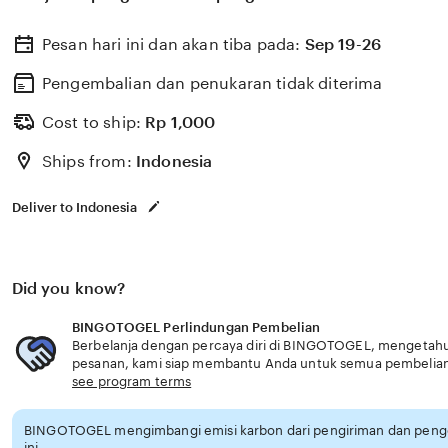
terbaik hari ini tahun 2025 minimal deposit 1000 rupiah.
Pesan hari ini dan akan tiba pada:
Sep 19-26
Pengembalian dan penukaran tidak diterima
Cost to ship:
Rp
1,000
Ships from:
Indonesia
Deliver to Indonesia
Did you know?
BINGOTOGEL Perlindungan Pembelian
Berbelanja dengan percaya diri di BINGOTOGEL, mengetahui 
pesanan, kami siap membantu Anda untuk semua pembelia
see program terms
BINGOTOGEL mengimbangi emisi karbon dari pengiriman dan pen
ini.