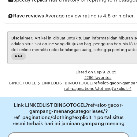
Rave reviews
Average review rating is 4.8 or higher.
Disclaimer:
Artikel ini dibuat untuk tujuan informasi dan hiburan 
adalah situs slot online yang ditujukan bagi pengguna berusia 18 
slot online memiliki risiko kehilangan uang, sehingga penting unt
bertanggung jawab. Penulis tidak menganjurkan pembaca untuk b
Read
penghasilan utama. Semua kemenangan maupun kekalahan sep
the
pada faktor keberuntungan dan manajemen bermain dari masing-m
full
Listed on Sep 9, 2025
description
2266 favorites
BINGOTOGEL
LINKEDLIST BINGOTOGEL?ref=slot-gacor-gampa
ref=paginationc/clothing?explicit=1
Link LINKEDLIST BINGOTOGEL?ref=slot-gacor-
gampang-menangcategorieses/?
ref=paginationc/clothing?explicit=1 portal situs
resmi terbaik hari ini jaminan gampang menang