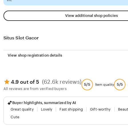
View additional shop policies
Situs Slot Gacor
View shop registration details
(62.6k reviews)
4.9 out of 5
5/5
5/5
Item quality
All reviews are from verified buyers
Buyer highlights, summarized by AI
Great quality
Lovely
Fast shipping
Gift-worthy
Beaut
Cute