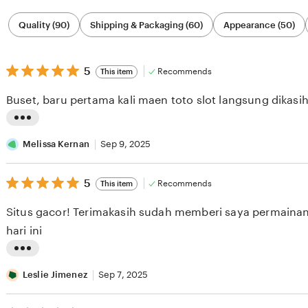
Filter
Quality (90)
Shipping & Packaging (60)
Appearance (50)
by
category
5
5
Recommends
This item
out
of
Buset, baru pertama kali maen toto slot langsung dikasi
5
stars
L
i
Melissa Kernan
Sep 9, 2025
s
5
t
5
Recommends
This item
out
i
of
Situs gacor! Terimakasih sudah memberi saya permainan 
5
n
stars
hari ini
g
r
L
e
i
Leslie Jimenez
Sep 7, 2025
v
s