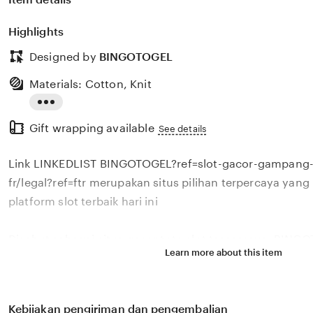
Highlights
Designed by
BINGOTOGEL
Materials: Cotton, Knit
Read
Gift wrapping available
the
See details
full
Link LINKEDLIST BINGOTOGEL?ref=slot-gacor-gampang
description
fr/legal?ref=ftr merupakan situs pilihan terpercaya yang 
platform slot terbaik hari ini
Disebut sebagai situs gacor toto slot terpercaya, BIN
Learn more about this item
berbagai jenis games slot online dengan tingkat keme
menang hari ini. Tentu BINGOTOGEL menjadi pilihan ya
meraih kemenangan dengan peluang menang besar di si
Kebijakan pengiriman dan pengembalian